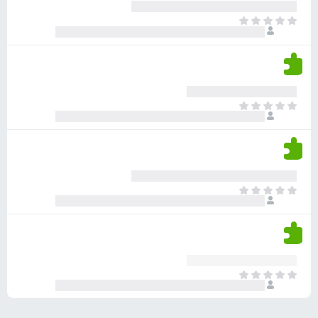
ע
ר
ד
א
ו
י
י
ג
י
ן
י
ן
ד
ם
י
ע
ר
ד
א
ו
י
י
ג
י
ן
י
ן
ד
ם
י
ע
ר
ד
א
ו
י
י
ג
י
ן
י
ן
ד
ם
י
ע
ר
ד
א
ו
י
י
ג
י
ן
י
ן