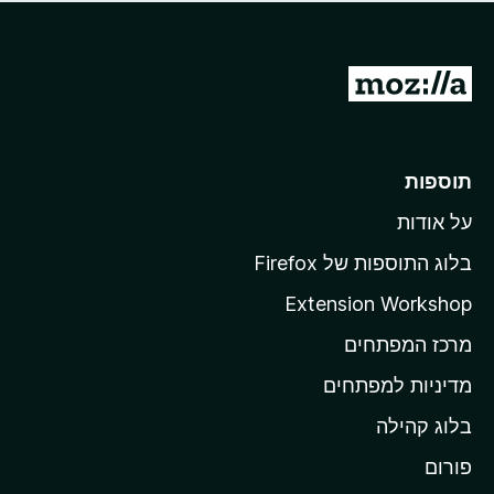
ד
ם
י
ע
ר
ד
ו
מ
י
ג
י
ע
י
ן
ב
ם
ע
ר
תוספות
ד
ל
י
על אודות
ד
י
ף
ן
בלוג התוספות של Firefox
ה
Extension Workshop
ב
מרכז המפתחים
י
ת
מדיניות למפתחים
ש
בלוג קהילה
ל
M
פורום