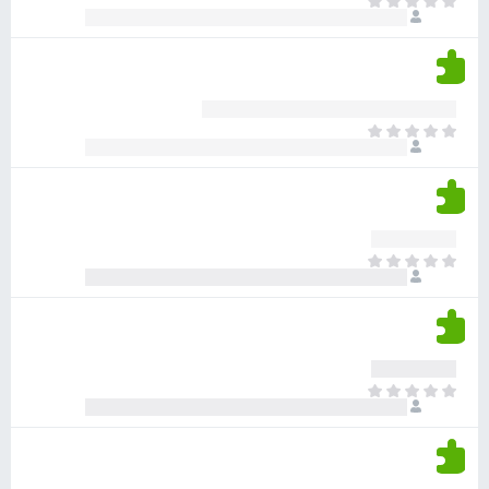
א
ו
י
י
ג
י
ן
י
ן
ד
ם
י
ע
ר
ד
א
ו
י
י
ג
י
ן
י
ן
ד
ם
י
ע
ר
ד
א
ו
י
י
ג
י
ן
י
ן
ד
ם
י
ע
ר
ד
א
ו
י
י
ג
י
ן
י
ן
ד
ם
י