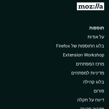
o
מ
x
ע
ב
ר
תוספות
ל
על אודות
ד
ף
בלוג התוספות של Firefox
ה
Extension Workshop
ב
מרכז המפתחים
י
ת
מדיניות למפתחים
ש
בלוג קהילה
ל
M
פורום
o
דיווח על תקלה
z
מדריך סקירה