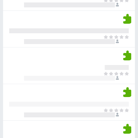
א
ו
י
י
ג
י
ן
י
ן
ד
ם
י
ע
ר
ד
א
ו
י
י
ג
י
ן
י
ן
ד
ם
י
ע
ר
ד
א
ו
י
י
ג
י
ן
י
ן
ד
ם
י
ע
ר
ד
א
ו
י
י
ג
י
ן
י
ן
ד
ם
י