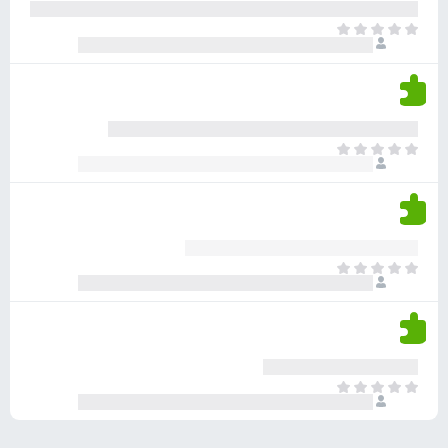
ע
ר
ד
א
ו
י
י
ג
י
ן
י
ן
ד
ם
י
ע
ר
ד
א
ו
י
י
ג
י
ן
י
ן
ד
ם
י
ע
ר
ד
א
ו
י
י
ג
י
ן
י
ן
ד
ם
י
ע
ר
ד
א
ו
י
י
ג
י
ן
י
ן