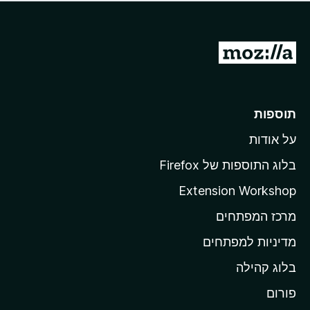
ד
ם
י
ע
ר
ד
ו
מ
י
ג
י
ע
י
ן
ב
ם
ע
ר
תוספות
ד
ל
י
על אודות
ד
י
ף
ן
בלוג התוספות של Firefox
ה
Extension Workshop
ב
מרכז המפתחים
י
ת
מדיניות למפתחים
ש
בלוג קהילה
ל
M
פורום