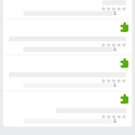
ע
ר
ד
א
ו
י
י
ג
י
ן
י
ן
ד
ם
י
ע
ר
ד
א
ו
י
י
ג
י
ן
י
ן
ד
ם
י
ע
ר
ד
א
ו
י
י
ג
י
ן
י
ן
ד
ם
י
ע
ר
ד
א
ו
י
י
ג
י
ן
י
ן