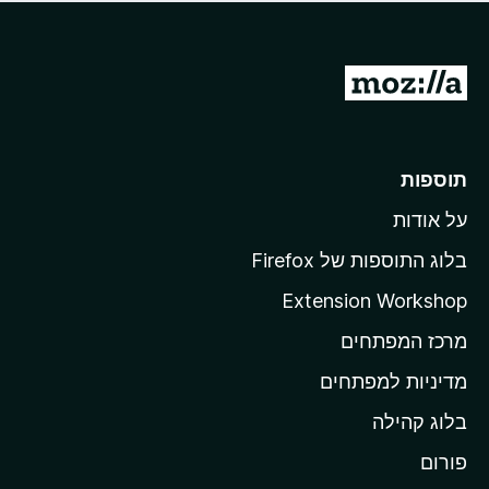
ד
ם
י
ע
ר
ד
ו
מ
י
ג
י
ע
י
ן
ב
ם
ע
ר
תוספות
ד
ל
י
על אודות
ד
י
ף
ן
בלוג התוספות של Firefox
ה
Extension Workshop
ב
מרכז המפתחים
י
ת
מדיניות למפתחים
ש
בלוג קהילה
ל
M
פורום