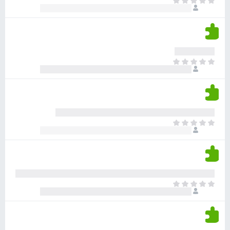
א
ו
י
י
ג
י
ן
י
ן
ד
ם
י
ע
ר
ד
א
ו
י
י
ג
י
ן
י
ן
ד
ם
י
ע
ר
ד
א
ו
י
י
ג
י
ן
י
ן
ד
ם
י
ע
ר
ד
א
ו
י
י
ג
י
ן
י
ן
ד
ם
י