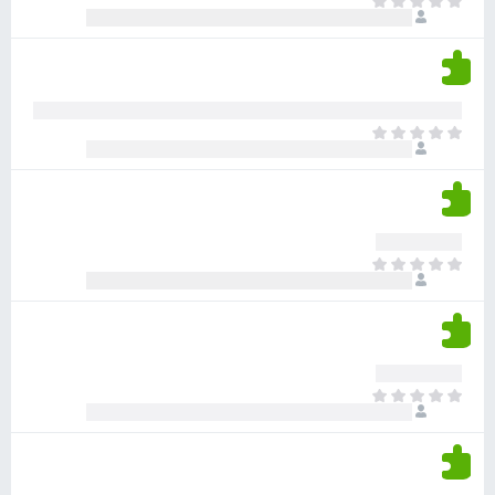
א
ו
י
י
ג
י
ן
י
ן
ד
ם
י
ע
ר
ד
א
ו
י
י
ג
י
ן
י
ן
ד
ם
י
ע
ר
ד
א
ו
י
י
ג
י
ן
י
ן
ד
ם
י
ע
ר
ד
א
ו
י
י
ג
י
ן
י
ן
ד
ם
י