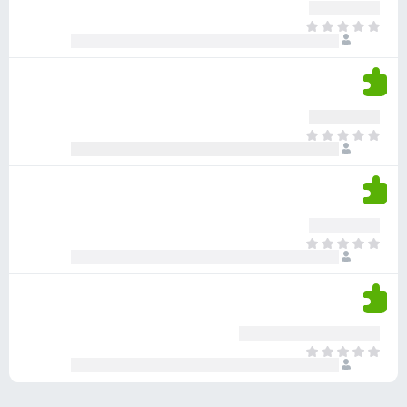
ע
ר
ד
א
ו
י
י
ג
י
ן
י
ן
ד
ם
י
ע
ר
ד
א
ו
י
י
ג
י
ן
י
ן
ד
ם
י
ע
ר
ד
א
ו
י
י
ג
י
ן
י
ן
ד
ם
י
ע
ר
ד
א
ו
י
י
ג
י
ן
י
ן