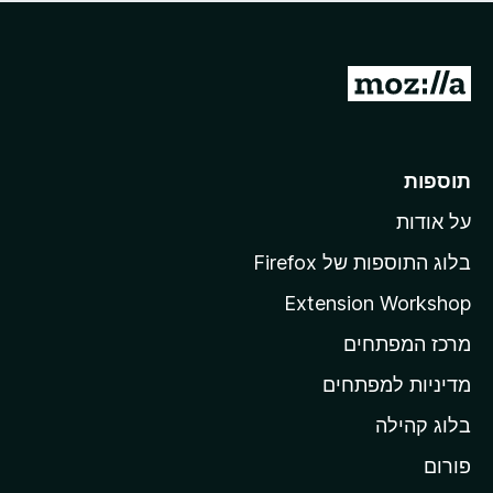
ד
ם
י
ע
ר
ד
ו
מ
י
ג
י
ע
י
ן
ב
ם
ע
ר
תוספות
ד
ל
י
על אודות
ד
י
ף
ן
בלוג התוספות של Firefox
ה
Extension Workshop
ב
מרכז המפתחים
י
ת
מדיניות למפתחים
ש
בלוג קהילה
ל
M
פורום