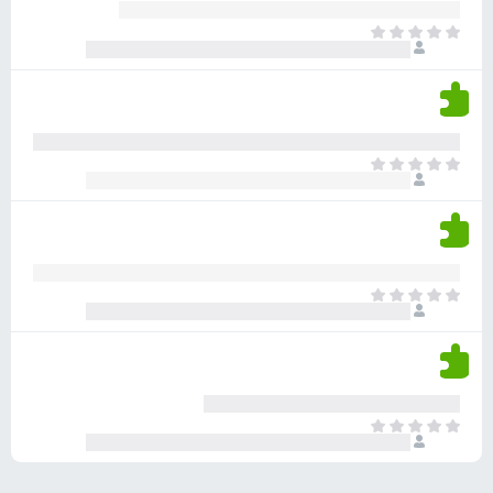
ע
ר
ד
א
ו
י
י
ג
י
ן
י
ן
ד
ם
י
ע
ר
ד
א
ו
י
י
ג
י
ן
י
ן
ד
ם
י
ע
ר
ד
א
ו
י
י
ג
י
ן
י
ן
ד
ם
י
ע
ר
ד
א
ו
י
י
ג
י
ן
י
ן