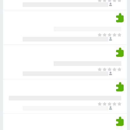
א
ו
י
י
ג
י
ן
י
ן
ד
ם
י
ע
ר
ד
א
ו
י
י
ג
י
ן
י
ן
ד
ם
י
ע
ר
ד
א
ו
י
י
ג
י
ן
י
ן
ד
ם
י
ע
ר
ד
א
ו
י
י
ג
י
ן
י
ן
ד
ם
י