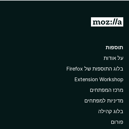
ד
ם
י
ע
ר
ד
ו
מ
י
ג
י
ע
י
ן
ב
ם
ע
ר
תוספות
ד
ל
י
על אודות
ד
י
ף
ן
בלוג התוספות של Firefox
ה
Extension Workshop
ב
מרכז המפתחים
י
ת
מדיניות למפתחים
ש
בלוג קהילה
ל
M
פורום