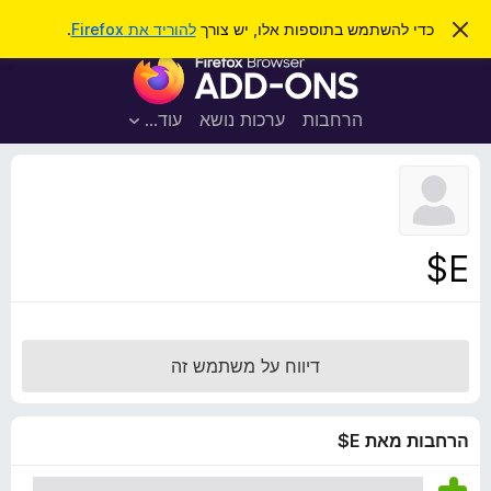
ח
כניסה
ס
כדי להשתמש בתוספות אלו, יש צורך
להוריד את Firefox
.
ג
י
ת
י
פ
ר
ו
ת
ו
ס
ה
הרחבות
ערכות נושא
עוד…
ש
ו
פ
ד
ו
ע
ה
ת
ז
ל
ו
ד
E$
פ
ד
פ
ן
דיווח על משתמש זה
F
i
r
הרחבות מאת E$
e
f