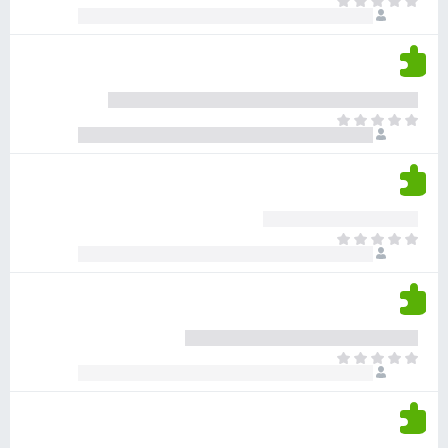
א
ו
י
י
ג
י
ן
י
ן
ד
ם
י
ע
ר
ד
א
ו
י
י
ג
י
ן
י
ן
ד
ם
י
ע
ר
ד
א
ו
י
י
ג
י
ן
י
ן
ד
ם
י
ע
ר
ד
א
ו
י
י
ג
י
ן
י
ן
ד
ם
י