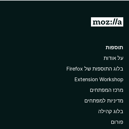
ד
ם
י
ע
ר
ד
ו
מ
י
ג
י
ע
י
ן
ב
ם
ע
ר
תוספות
ד
ל
י
על אודות
ד
י
ף
ן
בלוג התוספות של Firefox
ה
Extension Workshop
ב
מרכז המפתחים
י
ת
מדיניות למפתחים
ש
בלוג קהילה
ל
M
פורום