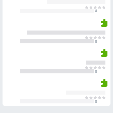
ע
ר
ד
א
ו
י
י
ג
י
ן
י
ן
ד
ם
י
ע
ר
ד
א
ו
י
י
ג
י
ן
י
ן
ד
ם
י
ע
ר
ד
א
ו
י
י
ג
י
ן
י
ן
ד
ם
י
ע
ר
ד
א
ו
י
י
ג
י
ן
י
ן