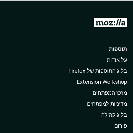
ד
ם
י
ע
ר
ד
ו
מ
י
ג
י
ע
י
ן
ב
ם
ע
ר
תוספות
ד
ל
י
על אודות
ד
י
ף
ן
בלוג התוספות של Firefox
ה
Extension Workshop
ב
מרכז המפתחים
י
ת
מדיניות למפתחים
ש
בלוג קהילה
ל
M
פורום