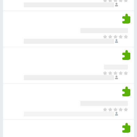
א
ו
י
י
ג
י
ן
י
ן
ד
ם
י
ע
ר
ד
א
ו
י
י
ג
י
ן
י
ן
ד
ם
י
ע
ר
ד
א
ו
י
י
ג
י
ן
י
ן
ד
ם
י
ע
ר
ד
א
ו
י
י
ג
י
ן
י
ן
ד
ם
י