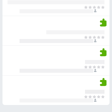
ע
ר
ד
א
ו
י
י
ג
י
ן
י
ן
ד
ם
י
ע
ר
ד
א
ו
י
י
ג
י
ן
י
ן
ד
ם
י
ע
ר
ד
א
ו
י
י
ג
י
ן
י
ן
ד
ם
י
ע
ר
ד
א
ו
י
י
ג
י
ן
י
ן