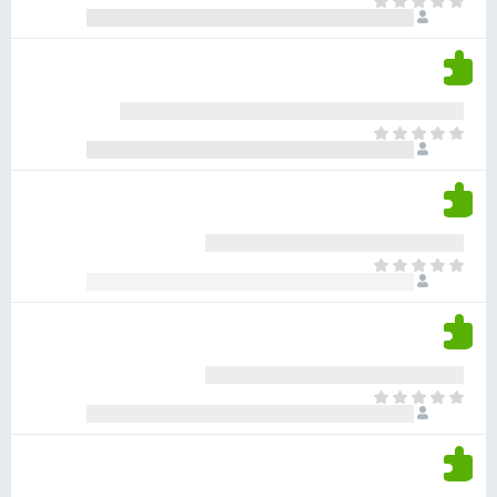
א
ו
י
י
ג
י
ן
י
ן
ד
ם
י
ע
ר
ד
א
ו
י
י
ג
י
ן
י
ן
ד
ם
י
ע
ר
ד
א
ו
י
י
ג
י
ן
י
ן
ד
ם
י
ע
ר
ד
א
ו
י
י
ג
י
ן
י
ן
ד
ם
י