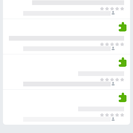
ע
ר
ד
א
ו
י
י
ג
י
ן
י
ן
ד
ם
י
ע
ר
ד
א
ו
י
י
ג
י
ן
י
ן
ד
ם
י
ע
ר
ד
א
ו
י
י
ג
י
ן
י
ן
ד
ם
י
ע
ר
ד
א
ו
י
י
ג
י
ן
י
ן