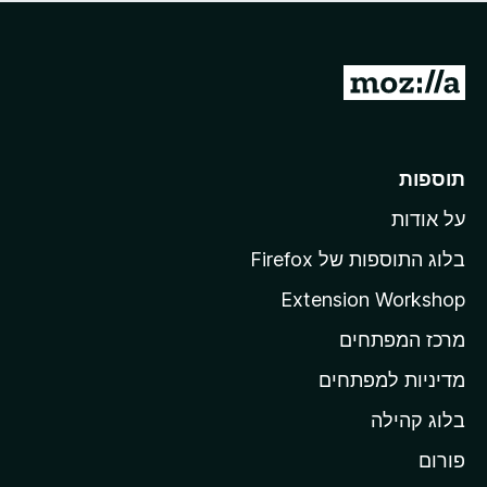
ד
ם
י
ע
ר
ד
ו
מ
י
ג
י
ע
י
ן
ב
ם
ע
ר
תוספות
ד
ל
י
על אודות
ד
י
ף
ן
בלוג התוספות של Firefox
ה
Extension Workshop
ב
מרכז המפתחים
י
ת
מדיניות למפתחים
ש
בלוג קהילה
ל
M
פורום