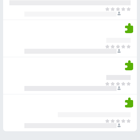
ע
ר
ד
א
ו
י
י
ג
י
ן
י
ן
ד
ם
י
ע
ר
ד
א
ו
י
י
ג
י
ן
י
ן
ד
ם
י
ע
ר
ד
א
ו
י
י
ג
י
ן
י
ן
ד
ם
י
ע
ר
ד
א
ו
י
י
ג
י
ן
י
ן