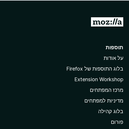
ד
ם
י
ע
ר
ד
ו
מ
י
ג
י
ע
י
ן
ב
ם
ע
ר
תוספות
ד
ל
י
על אודות
ד
י
ף
ן
בלוג התוספות של Firefox
ה
Extension Workshop
ב
מרכז המפתחים
י
ת
מדיניות למפתחים
ש
בלוג קהילה
ל
M
פורום