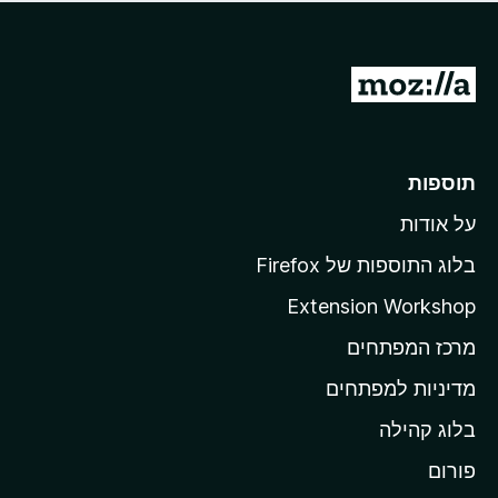
ד
ם
י
ע
ר
ד
ו
מ
י
ג
י
ע
י
ן
ב
ם
ע
ר
תוספות
ד
ל
י
על אודות
ד
י
ף
ן
בלוג התוספות של Firefox
ה
Extension Workshop
ב
מרכז המפתחים
י
ת
מדיניות למפתחים
ש
בלוג קהילה
ל
M
פורום