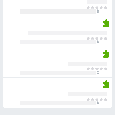
ע
ר
ד
א
ו
י
י
ג
י
ן
י
ן
ד
ם
י
ע
ר
ד
א
ו
י
י
ג
י
ן
י
ן
ד
ם
י
ע
ר
ד
א
ו
י
י
ג
י
ן
י
ן
ד
ם
י
ע
ר
ד
א
ו
י
י
ג
י
ן
י
ן