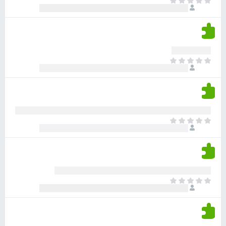
א
ו
י
י
ג
י
ן
י
ן
ד
ם
י
ע
ר
ד
א
ו
י
י
ג
י
ן
י
ן
ד
ם
י
ע
ר
ד
א
ו
י
י
ג
י
ן
י
ן
ד
ם
י
ע
ר
ד
א
ו
י
י
ג
י
ן
י
ן
ד
ם
י