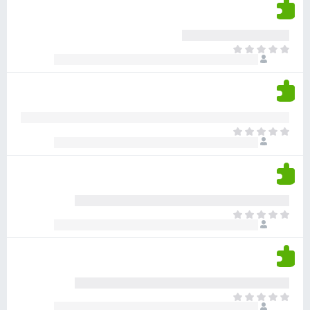
י
ד
ם
י
ע
ר
ד
א
ו
י
י
ג
י
ן
י
ן
ד
ם
י
ע
ר
ד
א
ו
י
י
ג
י
ן
י
ן
ד
ם
י
ע
ר
ד
א
ו
י
י
ג
י
ן
י
ן
ד
ם
י
ע
ר
ד
א
ו
י