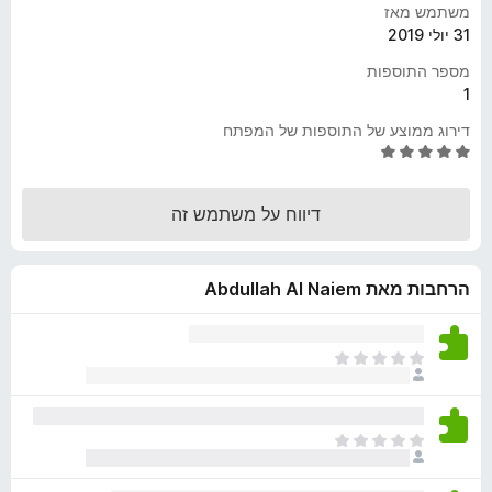
משתמש מאז
o
31 יולי 2019
x
מספר התוספות
1
דירוג ממוצע של התוספות של המפתח
ד
י
ר
דיווח על משתמש זה
ו
ג
5
הרחבות מאת Abdullah Al Naiem
מ
ת
ו
ך
א
5
י
ן
ד
א
י
י
ר
ן