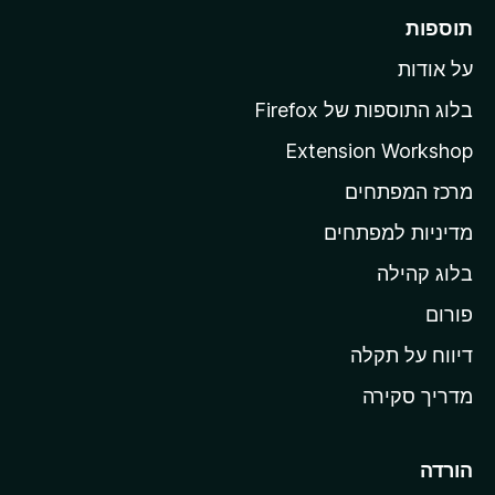
ע
ר
תוספות
ד
ל
י
על אודות
ד
י
ף
ן
בלוג התוספות של Firefox
ה
Extension Workshop
ב
מרכז המפתחים
י
ת
מדיניות למפתחים
ש
בלוג קהילה
ל
M
פורום
o
דיווח על תקלה
z
מדריך סקירה
i
l
l
הורדה
a