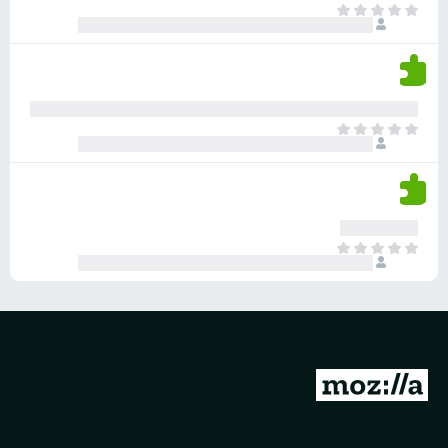
ד
א
ו
י
י
ג
י
ן
י
ן
ד
ם
י
ע
ר
ד
א
ו
י
י
ג
י
ן
י
ן
ד
ם
י
ע
ר
ד
א
ו
י
י
ג
י
ן
י
ן
ד
ם
י
ע
ר
ד
ו
מ
י
ג
י
ע
י
ן
ב
ם