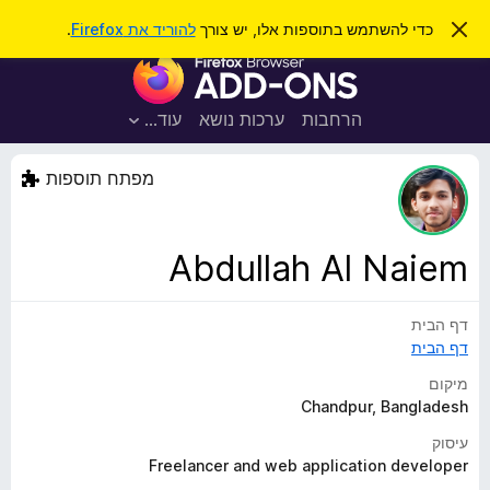
ח
כניסה
ס
כדי להשתמש בתוספות אלו, יש צורך
להוריד את Firefox
.
ג
י
ת
י
פ
ר
ו
ת
ו
ס
ה
הרחבות
ערכות נושא
עוד…
ש
ו
פ
ד
ו
ע
מפתח תוספות
ה
ת
ז
ל
ו
ד
Abdullah Al Naiem
פ
ד
דף הבית
פ
דף הבית
ן
F
מיקום
i
Chandpur, Bangladesh
r
עיסוק
e
Freelancer and web application developer
f