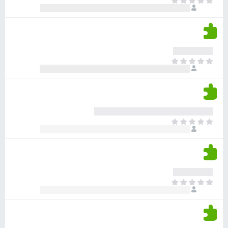
א
ו
י
י
ג
י
ן
י
ן
ד
ם
י
ע
ר
ד
א
ו
י
י
ג
י
ן
י
ן
ד
ם
י
ע
ר
ד
א
ו
י
י
ג
י
ן
י
ן
ד
ם
י
ע
ר
ד
א
ו
י
י
ג
י
ן
י
ן
ד
ם
י