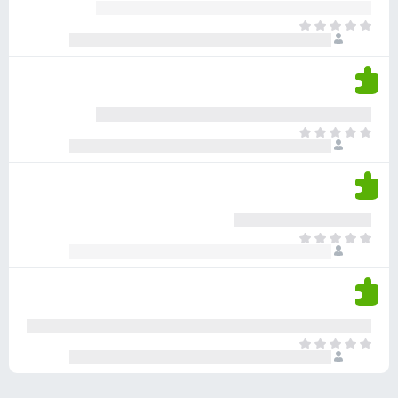
ע
ר
ד
א
ו
י
י
ג
י
ן
י
ן
ד
ם
י
ע
ר
ד
א
ו
י
י
ג
י
ן
י
ן
ד
ם
י
ע
ר
ד
א
ו
י
י
ג
י
ן
י
ן
ד
ם
י
ע
ר
ד
א
ו
י
י
ג
י
ן
י
ן