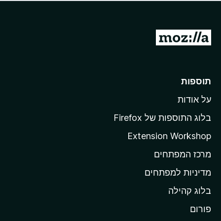
ד
ם
י
ע
ר
ד
ו
מ
י
ג
י
ע
י
ן
ב
ם
ע
ר
תוספות
ד
ל
י
על אודות
ד
י
ף
ן
בלוג התוספות של Firefox
ה
Extension Workshop
ב
מרכז המפתחים
י
ת
מדיניות למפתחים
ש
בלוג קהילה
ל
M
פורום