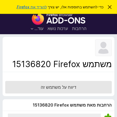
ח
כניסה
ס
כדי להשתמש בתוספות אלו, יש צורך
להוריד את Firefox
.
ג
י
ת
י
פ
ר
ו
ת
ו
ס
ה
הרחבות
ערכות נושא
עוד…
ש
ו
פ
ד
ו
ע
ה
ת
ז
ל
ו
ד
משתמש Firefox‏ 15136820
פ
ד
פ
ן
דיווח על משתמש זה
F
i
r
הרחבות מאת משתמש Firefox‏ 15136820
e
f