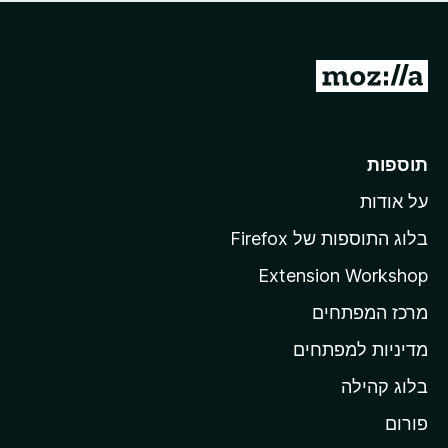
ד
ם
י
ע
ר
ד
ו
מ
י
ג
י
ע
י
ן
ב
ם
ע
ר
תוספות
ד
ל
י
על אודות
ד
י
ף
ן
בלוג התוספות של Firefox
ה
Extension Workshop
ב
מרכז המפתחים
י
ת
מדיניות למפתחים
ש
בלוג קהילה
ל
M
פורום