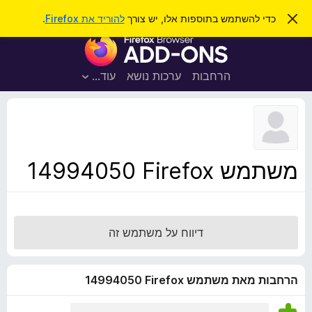
ח
כניסה
ס
כדי להשתמש בתוספות אלו, יש צורך
להוריד את Firefox
.
ג
י
ת
י
פ
ר
ו
ת
ו
ס
ה
הרחבות
ערכות נושא
עוד…
ש
ו
פ
ד
ו
ע
ה
ת
ז
ל
ו
ד
משתמש Firefox‏ 14994050
פ
ד
פ
ן
דיווח על משתמש זה
F
i
r
הרחבות מאת משתמש Firefox‏ 14994050
e
f