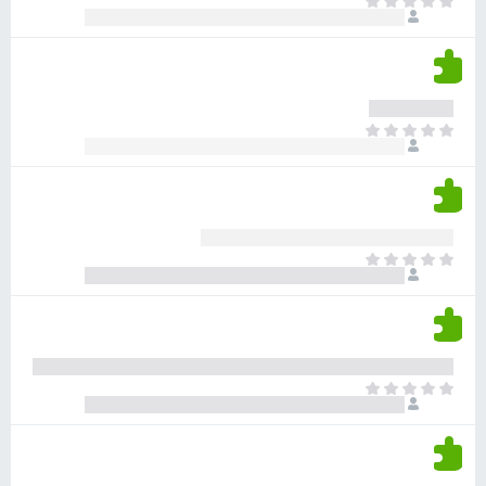
א
ו
י
י
ג
י
ן
י
ן
ד
ם
י
ע
ר
ד
א
ו
י
י
ג
י
ן
י
ן
ד
ם
י
ע
ר
ד
א
ו
י
י
ג
י
ן
י
ן
ד
ם
י
ע
ר
ד
א
ו
י
י
ג
י
ן
י
ן
ד
ם
י