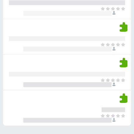
ע
ר
ד
א
ו
י
י
ג
י
ן
י
ן
ד
ם
י
ע
ר
ד
א
ו
י
י
ג
י
ן
י
ן
ד
ם
י
ע
ר
ד
א
ו
י
י
ג
י
ן
י
ן
ד
ם
י
ע
ר
ד
א
ו
י
י
ג
י
ן
י
ן