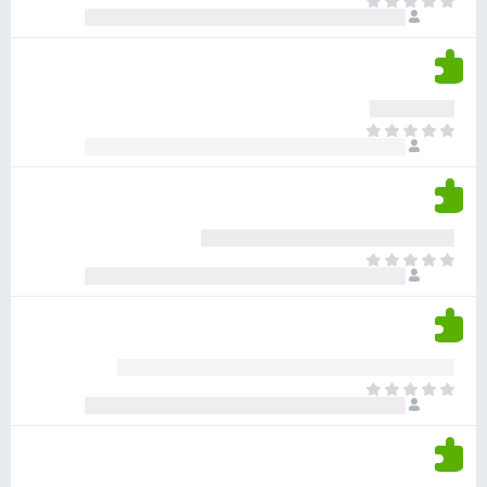
א
ו
י
י
ג
י
ן
י
ן
ד
ם
י
ע
ר
ד
א
ו
י
י
ג
י
ן
י
ן
ד
ם
י
ע
ר
ד
א
ו
י
י
ג
י
ן
י
ן
ד
ם
י
ע
ר
ד
א
ו
י
י
ג
י
ן
י
ן
ד
ם
י