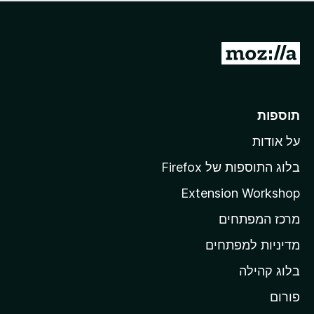
ד
ם
י
ע
ר
ד
ו
מ
י
ג
י
ע
י
ן
ב
ם
ע
ר
תוספות
ד
ל
י
על אודות
ד
י
ף
ן
בלוג התוספות של Firefox
ה
Extension Workshop
ב
מרכז המפתחים
י
ת
מדיניות למפתחים
ש
בלוג קהילה
ל
M
פורום