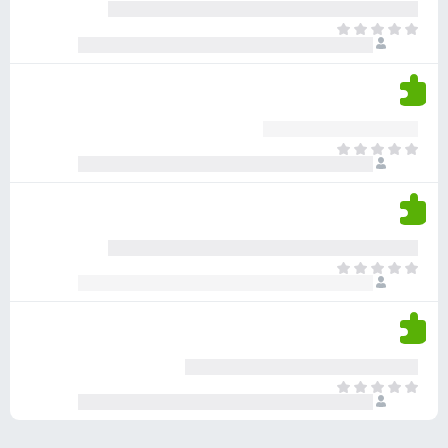
ע
ר
ד
א
ו
י
י
ג
י
ן
י
ן
ד
ם
י
ע
ר
ד
א
ו
י
י
ג
י
ן
י
ן
ד
ם
י
ע
ר
ד
א
ו
י
י
ג
י
ן
י
ן
ד
ם
י
ע
ר
ד
א
ו
י
י
ג
י
ן
י
ן