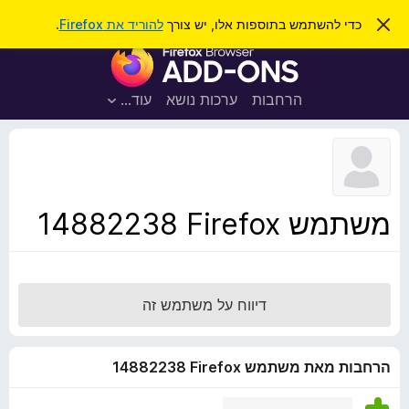
ח
כניסה
ס
כדי להשתמש בתוספות אלו, יש צורך
להוריד את Firefox
.
ג
י
ת
י
פ
ר
ו
ת
ו
ס
ה
הרחבות
ערכות נושא
עוד…
ש
ו
פ
ד
ו
ע
ה
ת
ז
ל
ו
ד
משתמש Firefox‏ 14882238
פ
ד
פ
ן
דיווח על משתמש זה
F
i
r
הרחבות מאת משתמש Firefox‏ 14882238
e
f