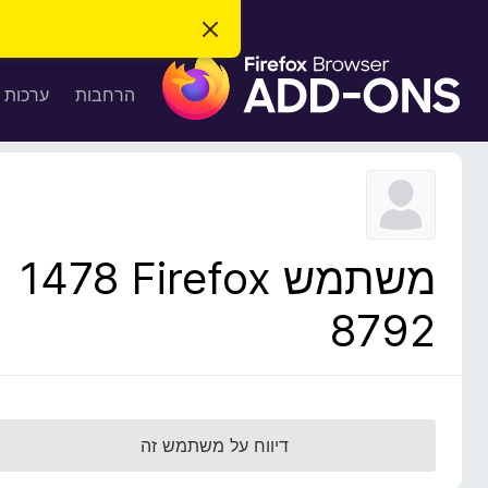
ס
ג
ת
י
ר
ו
הרחבות
ערכות 
ת
ס
ה
ו
פ
ד
ו
ע
ה
ת
ז
ל
ו
ד
משתמש Firefox‏ 1478
פ
ד
8792
פ
ן
F
i
r
דיווח על משתמש זה
e
f