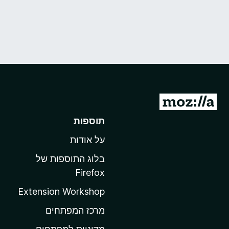
מ
ע
תוספות
ב
על אודות
ר
ל
בלוג התוספות של
ד
Firefox
ף
Extension Workshop
ה
ב
מרכז המפתחים
י