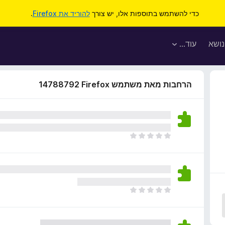
כדי להשתמש בתוספות אלו, יש צורך
להוריד את Firefox
.
נושא
עוד…
הרחבות מאת משתמש Firefox‏ 14788792
א
י
ן
ד
י
ר
א
ו
י
ג
ן
י
ד