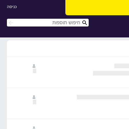
כניסה
ח
ח
י
י
פ
פ
ו
ו
ש
ש