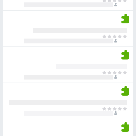
א
ו
י
י
ג
י
ן
י
ן
ד
ם
י
ע
ר
ד
א
ו
י
י
ג
י
ן
י
ן
ד
ם
י
ע
ר
ד
א
ו
י
י
ג
י
ן
י
ן
ד
ם
י
ע
ר
ד
א
ו
י
י
ג
י
ן
י
ן
ד
ם
י