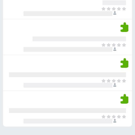
ע
ר
ד
א
ו
י
י
ג
י
ן
י
ן
ד
ם
י
ע
ר
ד
א
ו
י
י
ג
י
ן
י
ן
ד
ם
י
ע
ר
ד
א
ו
י
י
ג
י
ן
י
ן
ד
ם
י
ע
ר
ד
א
ו
י
י
ג
י
ן
י
ן