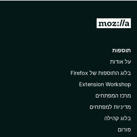
ד
ם
י
ע
ר
ד
ו
מ
י
ג
י
ע
י
ן
ב
ם
ע
ר
תוספות
ד
ל
י
על אודות
ד
י
ף
ן
בלוג התוספות של Firefox
ה
Extension Workshop
ב
מרכז המפתחים
י
ת
מדיניות למפתחים
ש
בלוג קהילה
ל
M
פורום