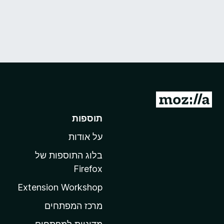
מ
ע
תוספות
ב
על אודות
ר
ל
בלוג התוספות של
ד
Firefox
ף
Extension Workshop
ה
ב
מרכז המפתחים
י