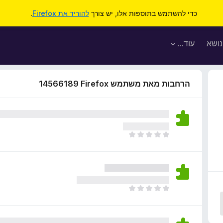
כדי להשתמש בתוספות אלו, יש צורך
להוריד את Firefox
.
נושא
עוד…
הרחבות מאת משתמש Firefox‏ 14566189
א
י
ן
ד
י
ר
א
ו
י
ג
ן
י
ד