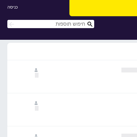
כניסה
ח
ח
י
י
פ
פ
ו
ו
ש
ש