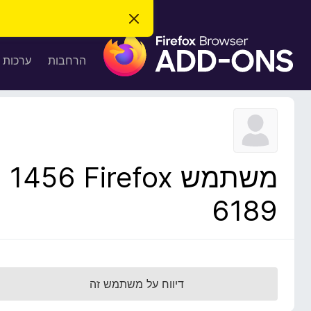
ס
ג
ת
י
ר
ו
הרחבות
ערכות 
ת
ס
ה
ו
פ
ד
ו
ע
ה
ת
ז
ל
ו
ד
משתמש Firefox‏ 1456
פ
ד
6189
פ
ן
F
i
r
דיווח על משתמש זה
e
f