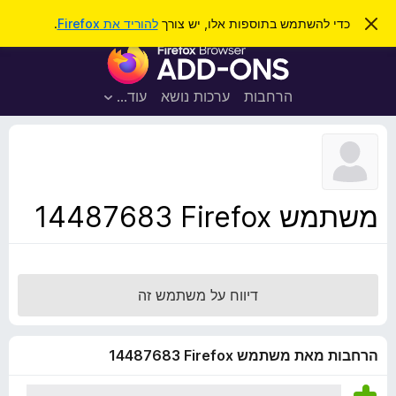
ח
כניסה
ס
כדי להשתמש בתוספות אלו, יש צורך
להוריד את Firefox
.
ג
י
ת
י
פ
ר
ו
ת
ו
ס
ה
הרחבות
ערכות נושא
עוד…
ש
ו
פ
ד
ו
ע
ה
ת
ז
ל
ו
ד
משתמש Firefox‏ 14487683
פ
ד
פ
ן
דיווח על משתמש זה
F
i
r
הרחבות מאת משתמש Firefox‏ 14487683
e
f