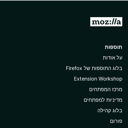
ד
ם
י
ע
ר
ד
ו
מ
י
ג
י
ע
י
ן
ב
ם
ע
ר
תוספות
ד
ל
י
על אודות
ד
י
ף
ן
בלוג התוספות של Firefox
ה
Extension Workshop
ב
מרכז המפתחים
י
ת
מדיניות למפתחים
ש
בלוג קהילה
ל
M
פורום