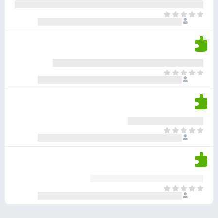
ע
ר
ד
א
ו
י
י
ג
י
ן
י
ן
ד
ם
י
ע
ר
ד
א
ו
י
י
ג
י
ן
י
ן
ד
ם
י
ע
ר
ד
א
ו
י
י
ג
י
ן
י
ן
ד
ם
י
ע
ר
ד
א
ו
י
י
ג
י
ן
י
ן