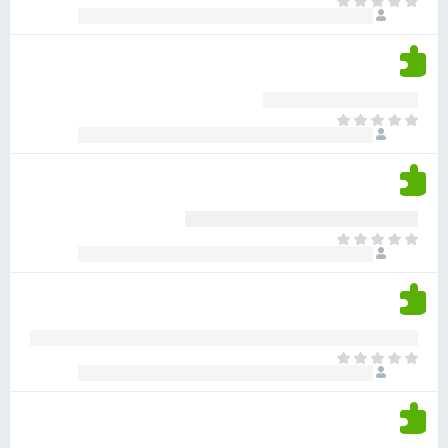
א
ו
י
י
ג
י
ן
י
ן
ד
ם
י
ע
ר
ד
א
ו
י
י
ג
י
ן
י
ן
ד
ם
י
ע
ר
ד
א
ו
י
י
ג
י
ן
י
ן
ד
ם
י
ע
ר
ד
א
ו
י
י
ג
י
ן
י
ן
ד
ם
י