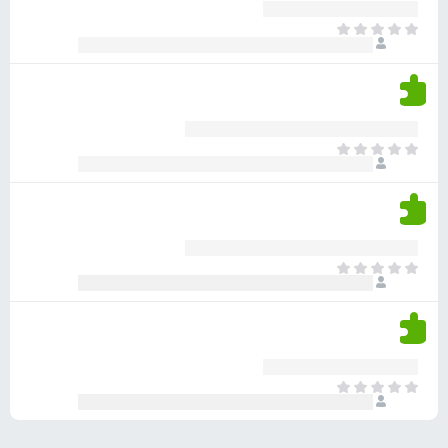
ע
ר
ד
א
ו
י
י
ג
י
ן
י
ן
ד
ם
י
ע
ר
ד
א
ו
י
י
ג
י
ן
י
ן
ד
ם
י
ע
ר
ד
א
ו
י
י
ג
י
ן
י
ן
ד
ם
י
ע
ר
ד
א
ו
י
י
ג
י
ן
י
ן