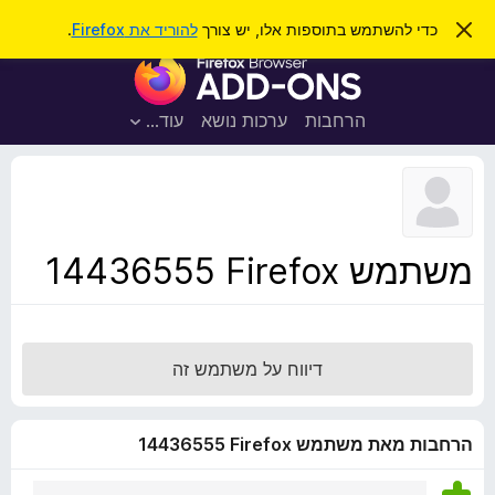
ח
כניסה
ס
כדי להשתמש בתוספות אלו, יש צורך
להוריד את Firefox
.
ג
י
ת
י
פ
ר
ו
ת
ו
ס
ה
הרחבות
ערכות נושא
עוד…
ש
ו
פ
ד
ו
ע
ה
ת
ז
ל
ו
ד
משתמש Firefox‏ 14436555
פ
ד
פ
ן
דיווח על משתמש זה
F
i
r
הרחבות מאת משתמש Firefox‏ 14436555
e
f