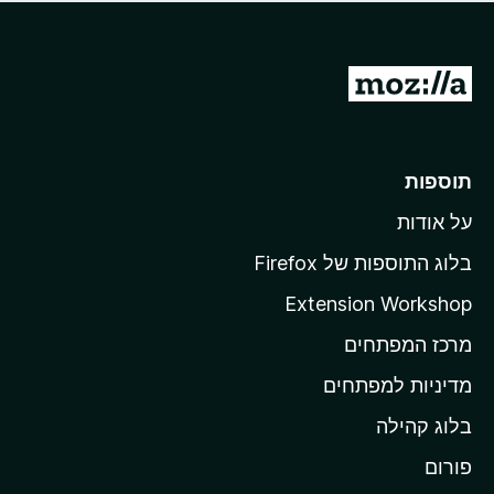
ד
ם
י
ע
ר
ד
ו
מ
י
ג
י
ע
י
ן
ב
ם
ע
ר
תוספות
ד
ל
י
על אודות
ד
י
ף
ן
בלוג התוספות של Firefox
ה
Extension Workshop
ב
מרכז המפתחים
י
ת
מדיניות למפתחים
ש
בלוג קהילה
ל
M
פורום