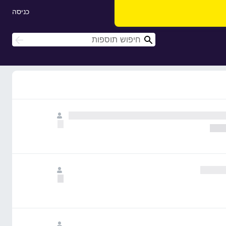
כניסה
ח
ח
י
י
פ
פ
ו
ו
ש
ש