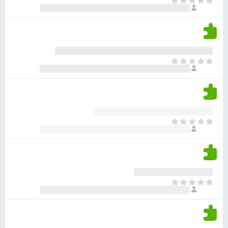
א
ו
י
י
ג
י
ן
י
ן
ד
ם
י
ע
ר
ד
א
ו
י
י
ג
י
ן
י
ן
ד
ם
י
ע
ר
ד
א
ו
י
י
ג
י
ן
י
ן
ד
ם
י
ע
ר
ד
א
ו
י
י
ג
י
ן
י
ן
ד
ם
י