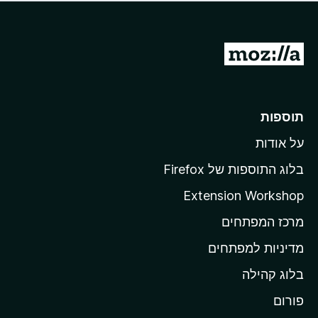
ד
ם
י
ע
ר
ד
ו
מ
י
ג
י
ע
י
ן
ב
ם
ע
ר
תוספות
ד
ל
י
על אודות
ד
י
ף
ן
בלוג התוספות של Firefox
ה
Extension Workshop
ב
מרכז המפתחים
י
ת
מדיניות למפתחים
ש
בלוג קהילה
ל
M
פורום