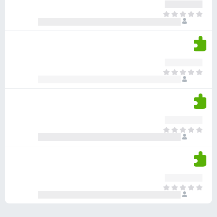
ע
ר
ד
א
ו
י
י
ג
י
ן
י
ן
ד
ם
י
ע
ר
ד
א
ו
י
י
ג
י
ן
י
ן
ד
ם
י
ע
ר
ד
א
ו
י
י
ג
י
ן
י
ן
ד
ם
י
ע
ר
ד
א
ו
י
י
ג
י
ן
י
ן