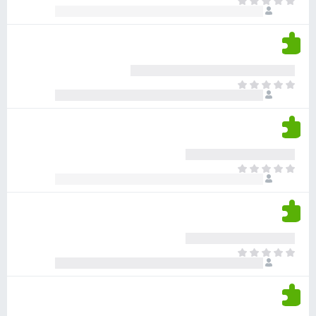
א
ו
י
י
ג
י
ן
י
ן
ד
ם
י
ע
ר
ד
א
ו
י
י
ג
י
ן
י
ן
ד
ם
י
ע
ר
ד
א
ו
י
י
ג
י
ן
י
ן
ד
ם
י
ע
ר
ד
א
ו
י
י
ג
י
ן
י
ן
ד
ם
י