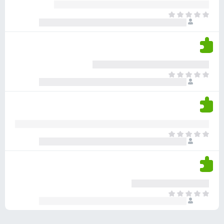
ע
ר
ד
א
ו
י
י
ג
י
ן
י
ן
ד
ם
י
ע
ר
ד
א
ו
י
י
ג
י
ן
י
ן
ד
ם
י
ע
ר
ד
א
ו
י
י
ג
י
ן
י
ן
ד
ם
י
ע
ר
ד
א
ו
י
י
ג
י
ן
י
ן