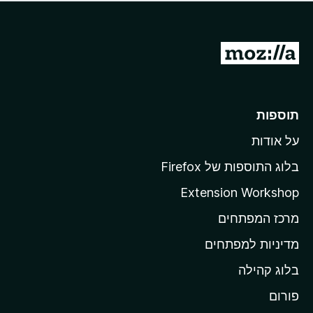
ד
ם
י
ע
ר
ד
ו
מ
י
ג
י
ע
י
ן
ב
ם
ע
ר
תוספות
ד
ל
י
על אודות
ד
י
ף
ן
בלוג התוספות של Firefox
ה
Extension Workshop
ב
מרכז המפתחים
י
ת
מדיניות למפתחים
ש
בלוג קהילה
ל
M
פורום