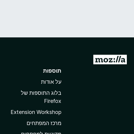
מ
ע
תוספות
ב
על אודות
ר
ל
בלוג התוספות של
ד
Firefox
ף
Extension Workshop
ה
ב
מרכז המפתחים
י