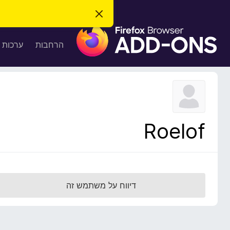
ס
ג
ת
י
ר
ו
הרחבות
ערכות 
ת
ס
ה
ו
פ
ד
ו
ע
ה
ת
ז
ל
ו
ד
Roelof
פ
ד
פ
ן
F
דיווח על משתמש זה
i
r
e
f