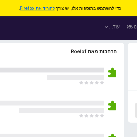
כדי להשתמש בתוספות אלו, יש צורך
להוריד את Firefox
.
נושא
עוד…
הרחבות מאת Roelof
א
י
ן
ד
י
ר
א
ו
י
ג
ן
י
ד