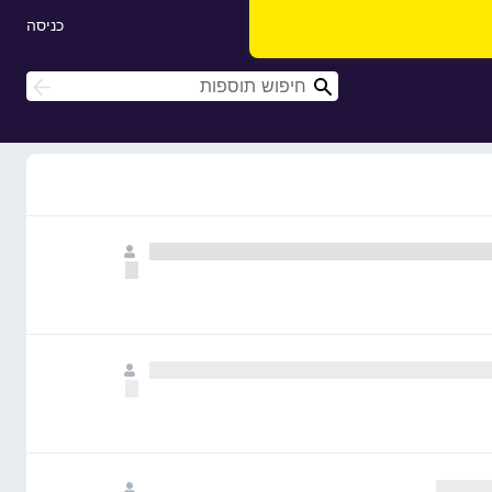
כניסה
ח
ח
י
י
פ
פ
ו
ו
ש
ש