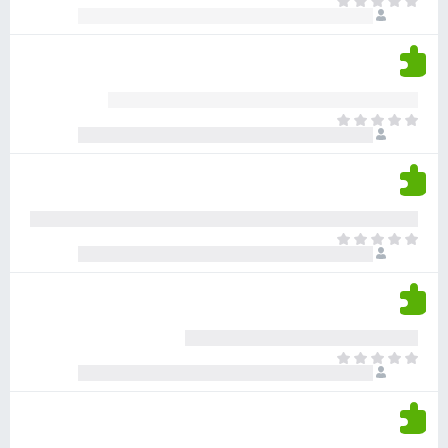
א
ו
י
י
ג
י
ן
י
ן
ד
ם
י
ע
ר
ד
א
ו
י
י
ג
י
ן
י
ן
ד
ם
י
ע
ר
ד
א
ו
י
י
ג
י
ן
י
ן
ד
ם
י
ע
ר
ד
א
ו
י
י
ג
י
ן
י
ן
ד
ם
י