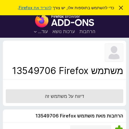
ח
כניסה
ס
כדי להשתמש בתוספות אלו, יש צורך
להוריד את Firefox
.
ג
י
ת
י
פ
ר
ו
ת
ו
ס
ה
הרחבות
ערכות נושא
עוד…
ש
ו
פ
ד
ו
ע
ה
ת
ז
ל
ו
ד
משתמש Firefox‏ 13549706
פ
ד
פ
ן
דיווח על משתמש זה
F
i
r
הרחבות מאת משתמש Firefox‏ 13549706
e
f