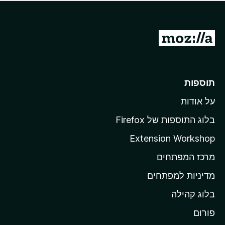
ד
ם
י
ע
ר
ד
ו
מ
י
ג
י
ע
י
ן
ב
ם
ע
ר
תוספות
ד
ל
י
על אודות
ד
י
ף
ן
בלוג התוספות של Firefox
ה
Extension Workshop
ב
מרכז המפתחים
י
ת
מדיניות למפתחים
ש
בלוג קהילה
ל
M
פורום