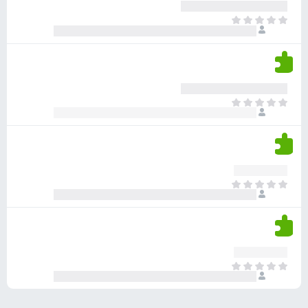
ע
ר
ד
א
ו
י
י
ג
י
ן
י
ן
ד
ם
י
ע
ר
ד
א
ו
י
י
ג
י
ן
י
ן
ד
ם
י
ע
ר
ד
א
ו
י
י
ג
י
ן
י
ן
ד
ם
י
ע
ר
ד
א
ו
י
י
ג
י
ן
י
ן