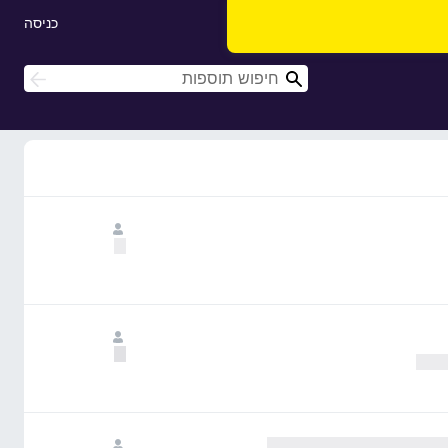
כניסה
ח
ח
י
י
פ
פ
ו
ו
ש
ש