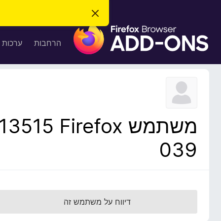
ס
ג
ת
י
ר
ו
הרחבות
ערכות 
ת
ס
ה
ו
פ
ד
ו
ע
ה
ת
ז
ל
ו
ד
משתמש Firefox‏ 13515
פ
ד
039
פ
ן
F
i
r
דיווח על משתמש זה
e
f