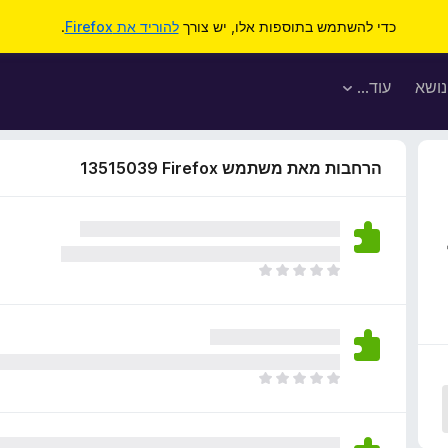
כדי להשתמש בתוספות אלו, יש צורך
להוריד את Firefox
.
נושא
עוד…
הרחבות מאת משתמש Firefox‏ 13515039
א
י
ן
ד
י
ר
א
ו
י
ג
ן
י
ד