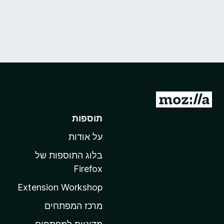
מ
ע
תוספות
ב
על אודות
ר
ל
בלוג התוספות של
ד
Firefox
ף
Extension Workshop
ה
ב
מרכז המפתחים
י