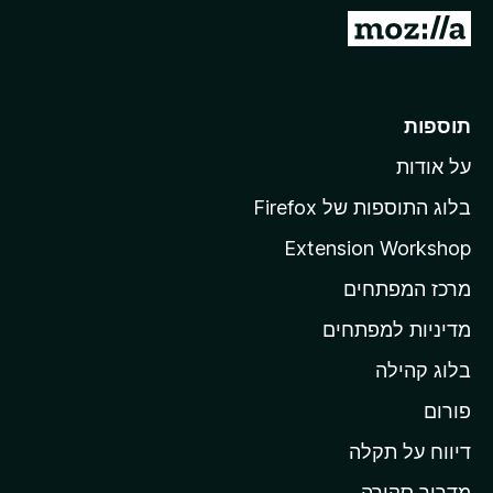
o
מ
x
ע
ב
ר
תוספות
ל
על אודות
ד
ף
בלוג התוספות של Firefox
ה
Extension Workshop
ב
מרכז המפתחים
י
ת
מדיניות למפתחים
ש
בלוג קהילה
ל
M
פורום
o
דיווח על תקלה
z
מדריך סקירה