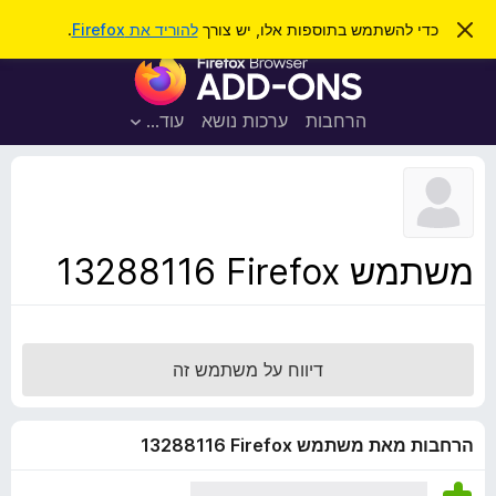
ח
כניסה
ס
כדי להשתמש בתוספות אלו, יש צורך
להוריד את Firefox
.
ג
י
ת
י
פ
ר
ו
ת
ו
ס
ה
הרחבות
ערכות נושא
עוד…
ש
ו
פ
ד
ו
ע
ה
ת
ז
ל
ו
ד
משתמש Firefox‏ 13288116
פ
ד
פ
ן
דיווח על משתמש זה
F
i
r
הרחבות מאת משתמש Firefox‏ 13288116
e
f