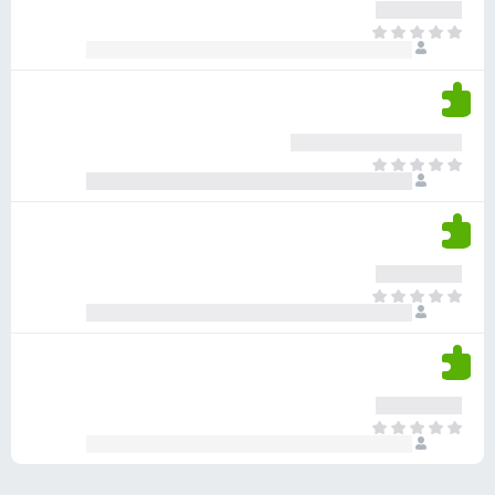
ע
ר
ד
א
ו
י
י
ג
י
ן
י
ן
ד
ם
י
ע
ר
ד
א
ו
י
י
ג
י
ן
י
ן
ד
ם
י
ע
ר
ד
א
ו
י
י
ג
י
ן
י
ן
ד
ם
י
ע
ר
ד
א
ו
י
י
ג
י
ן
י
ן