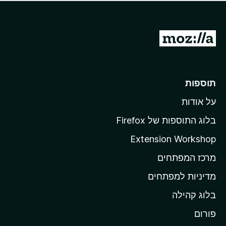
ד
ם
י
ע
ר
ד
ו
מ
י
ג
י
ע
י
ן
ב
ם
ע
ר
תוספות
ד
ל
י
על אודות
ד
י
ף
ן
בלוג התוספות של Firefox
ה
Extension Workshop
ב
מרכז המפתחים
י
ת
מדיניות למפתחים
ש
בלוג קהילה
ל
M
פורום