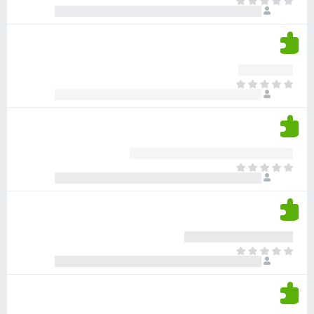
א
ו
י
י
ג
י
ן
י
ן
ד
ם
י
ע
ר
ד
א
ו
י
י
ג
י
ן
י
ן
ד
ם
י
ע
ר
ד
א
ו
י
י
ג
י
ן
י
ן
ד
ם
י
ע
ר
ד
א
ו
י
י
ג
י
ן
י
ן
ד
ם
י