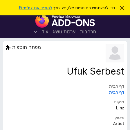
ח
כניסה
ס
כדי להשתמש בתוספות אלו, יש צורך
להוריד את Firefox
.
ג
י
ת
י
פ
ר
ו
ת
ו
ס
ה
הרחבות
ערכות נושא
עוד…
ש
ו
פ
ד
ו
ע
מפתח תוספות
ה
ת
ז
ל
ו
ד
Ufuk Serbest
פ
ד
דף הבית
פ
דף הבית
ן
F
מיקום
i
Linz
r
עיסוק
e
Artist
f