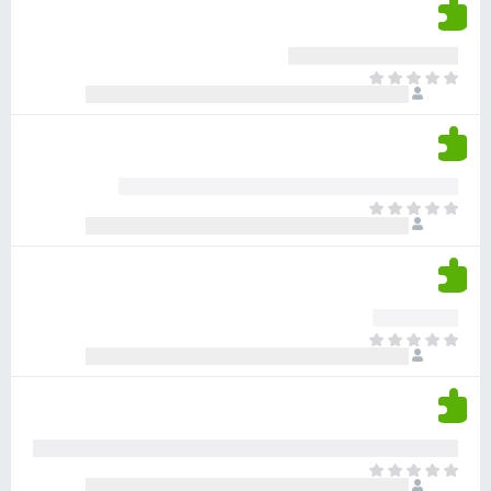
י
ד
ם
י
ע
ר
ד
א
ו
י
י
ג
י
ן
י
ן
ד
ם
י
ע
ר
ד
א
ו
י
י
ג
י
ן
י
ן
ד
ם
י
ע
ר
ד
א
ו
י
י
ג
י
ן
י
ן
ד
ם
י
ע
ר
ד
א
ו
י