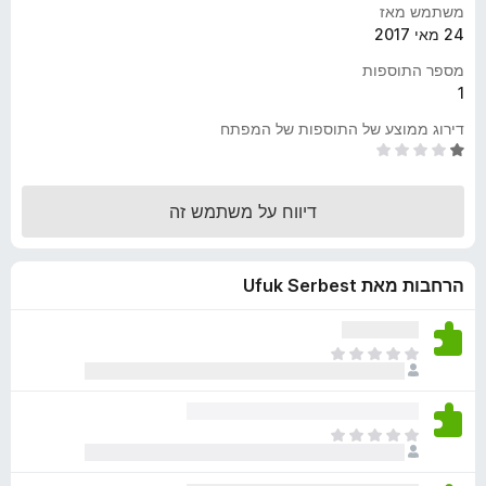
משתמש מאז
o
24 מאי 2017
x
מספר התוספות
1
דירוג ממוצע של התוספות של המפתח
ד
י
ר
דיווח על משתמש זה
ו
ג
1
הרחבות מאת Ufuk Serbest
מ
ת
ו
ך
א
5
י
ן
ד
א
י
י
ר
ן