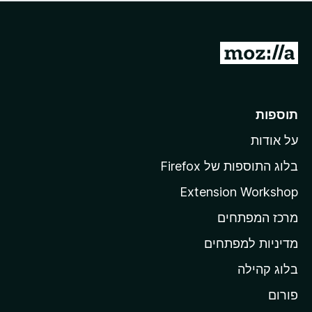
ד
ם
י
ע
ר
ד
ו
מ
י
ג
י
ע
י
ן
ב
ם
ע
ר
תוספות
ד
ל
י
על אודות
ד
י
ף
ן
בלוג התוספות של Firefox
ה
Extension Workshop
ב
מרכז המפתחים
י
ת
מדיניות למפתחים
ש
בלוג קהילה
ל
M
פורום