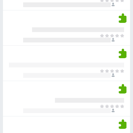
א
ו
י
י
ג
י
ן
י
ן
ד
ם
י
ע
ר
ד
א
ו
י
י
ג
י
ן
י
ן
ד
ם
י
ע
ר
ד
א
ו
י
י
ג
י
ן
י
ן
ד
ם
י
ע
ר
ד
א
ו
י
י
ג
י
ן
י
ן
ד
ם
י