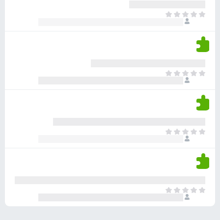
ע
ר
ד
א
ו
י
י
ג
י
ן
י
ן
ד
ם
י
ע
ר
ד
א
ו
י
י
ג
י
ן
י
ן
ד
ם
י
ע
ר
ד
א
ו
י
י
ג
י
ן
י
ן
ד
ם
י
ע
ר
ד
א
ו
י
י
ג
י
ן
י
ן