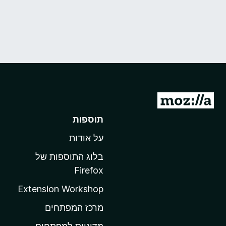
מ
ע
תוספות
ב
על אודות
ר
ל
בלוג התוספות של
ד
Firefox
ף
Extension Workshop
ה
ב
מרכז המפתחים
י