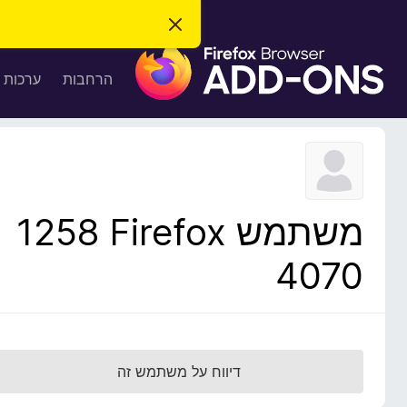
ס
ג
ת
י
ר
ו
הרחבות
ערכות 
ת
ס
ה
ו
פ
ד
ו
ע
ה
ת
ז
ל
ו
ד
משתמש Firefox‏ 1258
פ
ד
4070
פ
ן
F
i
r
דיווח על משתמש זה
e
f