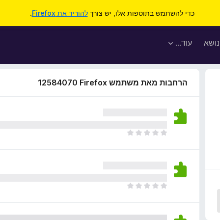
כדי להשתמש בתוספות אלו, יש צורך
להוריד את Firefox
.
נושא
עוד…
הרחבות מאת משתמש Firefox‏ 12584070
א
י
ן
ד
י
ר
א
ו
י
ג
ן
י
ד