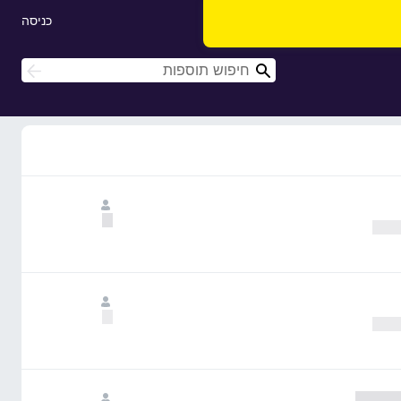
כניסה
ח
ח
י
י
פ
פ
ו
ו
ש
ש