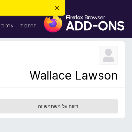
ס
ג
ת
י
ר
ו
הרחבות
ערכות 
ת
ס
ה
ו
פ
ד
ו
ע
ה
ת
ז
ל
ו
ד
Wallace Lawson
פ
ד
פ
ן
F
דיווח על משתמש זה
i
r
e
f