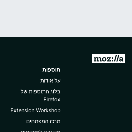
מ
ע
תוספות
ב
על אודות
ר
ל
בלוג התוספות של
ד
Firefox
ף
Extension Workshop
ה
ב
מרכז המפתחים
י