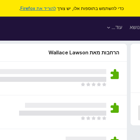
כדי להשתמש בתוספות אלו, יש צורך
להוריד את Firefox
.
נושא
עוד…
הרחבות מאת Wallace Lawson
א
י
ן
ד
י
ר
א
ו
י
ג
ן
י
ד