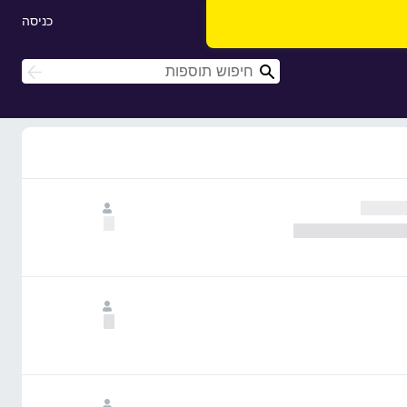
כניסה
ח
ח
י
י
פ
פ
ו
ו
ש
ש