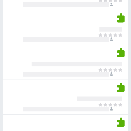
א
ו
י
י
ג
י
ן
י
ן
ד
ם
י
ע
ר
ד
א
ו
י
י
ג
י
ן
י
ן
ד
ם
י
ע
ר
ד
א
ו
י
י
ג
י
ן
י
ן
ד
ם
י
ע
ר
ד
א
ו
י
י
ג
י
ן
י
ן
ד
ם
י