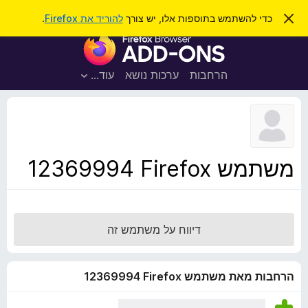
ח
כניסה
ס
כדי להשתמש בתוספות אלו, יש צורך
להוריד את Firefox
.
ג
י
ת
י
פ
ר
ו
ת
ו
ס
ה
הרחבות
ערכות נושא
עוד…
ש
ו
פ
ד
ו
ע
ה
ת
ז
ל
ו
ד
משתמש Firefox‏ 12369994
פ
ד
פ
ן
דיווח על משתמש זה
F
i
r
הרחבות מאת משתמש Firefox‏ 12369994
e
f