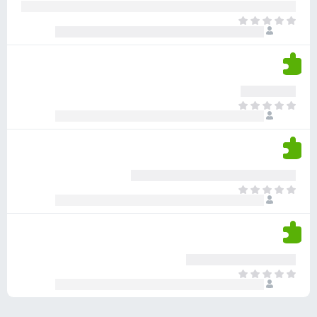
ע
ר
ד
א
ו
י
י
ג
י
ן
י
ן
ד
ם
י
ע
ר
ד
א
ו
י
י
ג
י
ן
י
ן
ד
ם
י
ע
ר
ד
א
ו
י
י
ג
י
ן
י
ן
ד
ם
י
ע
ר
ד
א
ו
י
י
ג
י
ן
י
ן