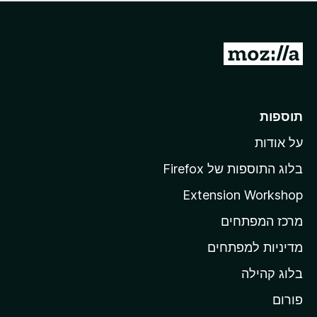
ד
ם
י
ע
ר
ד
ו
מ
י
ג
י
ע
י
ן
ב
ם
ע
ר
תוספות
ד
ל
י
על אודות
ד
י
ף
ן
בלוג התוספות של Firefox
ה
Extension Workshop
ב
מרכז המפתחים
י
ת
מדיניות למפתחים
ש
בלוג קהילה
ל
M
פורום