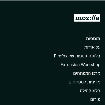
ד
ם
י
ע
ר
ד
ו
מ
י
ג
י
ע
י
ן
ב
ם
ע
ר
תוספות
ד
ל
י
על אודות
ד
י
ף
ן
בלוג התוספות של Firefox
ה
Extension Workshop
ב
מרכז המפתחים
י
ת
מדיניות למפתחים
ש
בלוג קהילה
ל
M
פורום