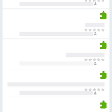
א
ו
י
י
ג
י
ן
י
ן
ד
ם
י
ע
ר
ד
א
ו
י
י
ג
י
ן
י
ן
ד
ם
י
ע
ר
ד
א
ו
י
י
ג
י
ן
י
ן
ד
ם
י
ע
ר
ד
א
ו
י
י
ג
י
ן
י
ן
ד
ם
י