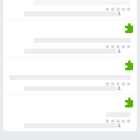
ע
ר
ד
א
ו
י
י
ג
י
ן
י
ן
ד
ם
י
ע
ר
ד
א
ו
י
י
ג
י
ן
י
ן
ד
ם
י
ע
ר
ד
א
ו
י
י
ג
י
ן
י
ן
ד
ם
י
ע
ר
ד
א
ו
י
י
ג
י
ן
י
ן