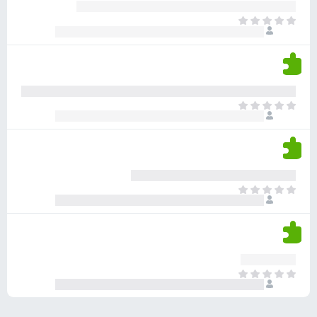
ע
ר
ד
א
ו
י
י
ג
י
ן
י
ן
ד
ם
י
ע
ר
ד
א
ו
י
י
ג
י
ן
י
ן
ד
ם
י
ע
ר
ד
א
ו
י
י
ג
י
ן
י
ן
ד
ם
י
ע
ר
ד
א
ו
י
י
ג
י
ן
י
ן