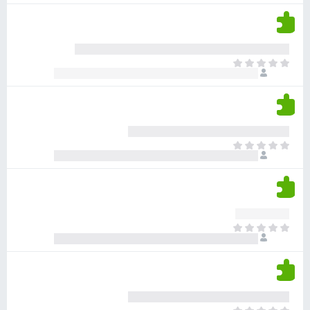
ע
ן
ן
ד
ד
י
י
י
ר
א
ן
ו
י
ג
ן
י
ד
ם
י
ע
ר
ד
א
ו
י
י
ג
י
ן
י
ן
ד
ם
י
ע
ר
ד
א
ו
י
י
ג
י
ן
י
ן
ד
ם
י
ע
ר
ד