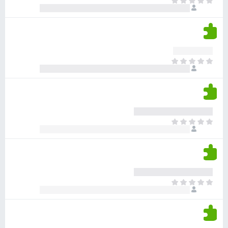
א
ו
י
י
ג
י
ן
י
ן
ד
ם
י
ע
ר
ד
א
ו
י
י
ג
י
ן
י
ן
ד
ם
י
ע
ר
ד
א
ו
י
י
ג
י
ן
י
ן
ד
ם
י
ע
ר
ד
א
ו
י
י
ג
י
ן
י
ן
ד
ם
י