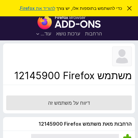
ח
כניסה
ס
כדי להשתמש בתוספות אלו, יש צורך
להוריד את Firefox
.
ג
י
ת
י
פ
ר
ו
ת
ו
ס
ה
הרחבות
ערכות נושא
עוד…
ש
ו
פ
ד
ו
ע
ה
ת
ז
ל
ו
ד
משתמש Firefox‏ 12145900
פ
ד
פ
ן
דיווח על משתמש זה
F
i
r
הרחבות מאת משתמש Firefox‏ 12145900
e
f