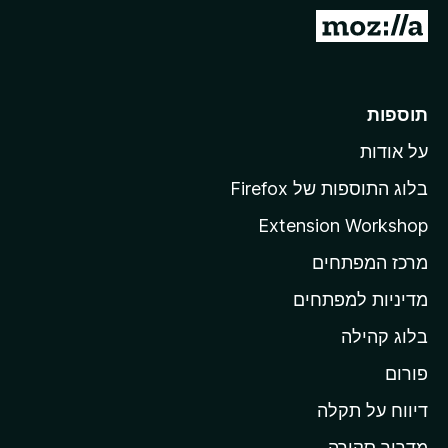
o
מ
x
ע
ב
ר
תוספות
ל
על אודות
ד
ף
בלוג התוספות של Firefox
ה
Extension Workshop
ב
מרכז המפתחים
י
ת
מדיניות למפתחים
ש
בלוג קהילה
ל
M
פורום
o
דיווח על תקלה
z
מדריך סקירה