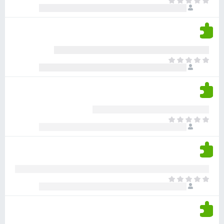
א
ו
י
י
ג
י
ן
י
ן
ד
ם
י
ע
ר
ד
א
ו
י
י
ג
י
ן
י
ן
ד
ם
י
ע
ר
ד
א
ו
י
י
ג
י
ן
י
ן
ד
ם
י
ע
ר
ד
א
ו
י
י
ג
י
ן
י
ן
ד
ם
י