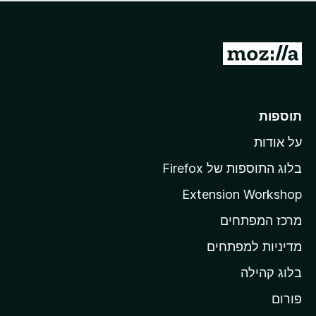
ד
ם
י
ע
ר
ד
ו
מ
י
ג
י
ע
י
ן
ב
ם
ע
ר
תוספות
ד
ל
י
על אודות
ד
י
ף
ן
בלוג התוספות של Firefox
ה
Extension Workshop
ב
מרכז המפתחים
י
ת
מדיניות למפתחים
ש
בלוג קהילה
ל
M
פורום