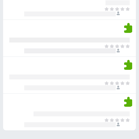
ע
ר
ד
א
ו
י
י
ג
י
ן
י
ן
ד
ם
י
ע
ר
ד
א
ו
י
י
ג
י
ן
י
ן
ד
ם
י
ע
ר
ד
א
ו
י
י
ג
י
ן
י
ן
ד
ם
י
ע
ר
ד
א
ו
י
י
ג
י
ן
י
ן