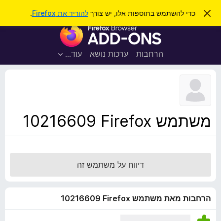
ח
כניסה
ס
כדי להשתמש בתוספות אלו, יש צורך
להוריד את Firefox
.
ג
י
ת
י
פ
ר
ו
ת
ו
ס
ה
הרחבות
ערכות נושא
עוד…
ש
ו
פ
ד
ו
ע
ה
ת
ז
ל
ו
ד
משתמש Firefox‏ 10216609
פ
ד
פ
ן
דיווח על משתמש זה
F
i
r
הרחבות מאת משתמש Firefox‏ 10216609
e
f