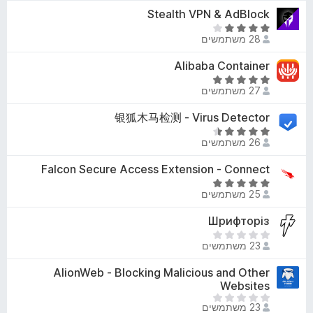
ר
o
Stealth VPN & AdBlock
מ
ו
x
ת
ד
ג
28 משתמשים
ו
י
5
ך
ר
Alibaba Container
מ
5
ו
ת
ד
ג
27 משתמשים
ו
י
4
ך
ר
银狐木马检测 - Virus Detector
מ
5
ו
ת
ד
ג
26 משתמשים
ו
י
5
ך
ר
Falcon Secure Access Extension - Connect
מ
5
ו
ת
ד
ג
25 משתמשים
ו
י
4
ך
ר
Шрифторіз
.
5
ו
3
א
ג
23 משתמשים
מ
י
5
ת
ן
AlionWeb - Blocking Malicious and Other
מ
ו
ד
Websites
ת
ך
י
א
ו
23 משתמשים
5
ר