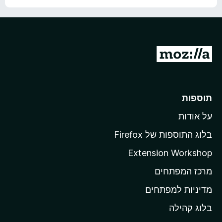
מ
ע
ת
ד
ו
י
ך
י
5
ן
מ
ע
ב
ר
תוספות
ל
על אודות
ד
ף
בלוג התוספות של Firefox
ה
Extension Workshop
ב
מרכז המפתחים
י
ת
מדיניות למפתחים
ש
בלוג קהילה
ל