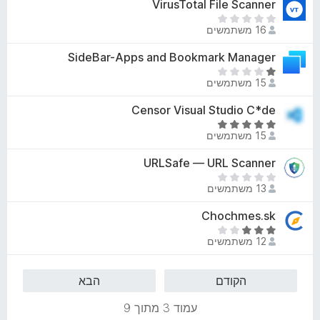
י
VirusTotal File Scanner
מ
5
ו
י
ת
א
ג
16 משתמשים
ן
ו
י
5
ך
ן
SideBar-Apps and Bookmark Manager
מ
5
ד
ת
ד
י
15 משתמשים
ו
י
ר
ך
ר
Censor Visual Studio C*de
ו
5
ו
ג
ד
ג
15 משתמשים
י
י
1
ם
ר
URLSafe — URL Scanner
מ
ע
ו
ת
א
ד
ג
13 משתמשים
ו
י
י
5
ך
ן
Chochmes.sk
י
מ
5
ד
ן
ת
ד
י
12 משתמשים
ו
י
ר
ך
ר
ו
5
ו
הקודם
הבא
ג
ג
י
3
עמוד 3 מתוך 9
ם