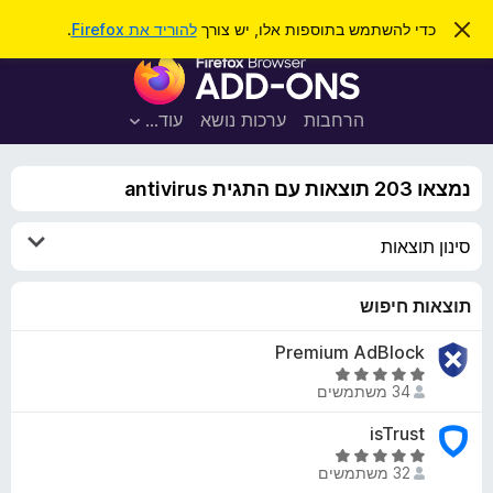
ח
כניסה
ס
כדי להשתמש בתוספות אלו, יש צורך
להוריד את Firefox
.
ג
י
ת
י
פ
ר
ו
ת
ו
ס
ה
הרחבות
ערכות נושא
עוד…
ש
ו
פ
ד
ו
ע
נמצאו 203 תוצאות עם התגית antivirus
ה
ת
ז
ל
ו
סינון תוצאות
ד
פ
ד
תוצאות חיפוש
פ
Premium AdBlock
ן
ד
F
34 משתמשים
י
i
ר
r
isTrust
ו
ד
e
ג
32 משתמשים
י
f
5