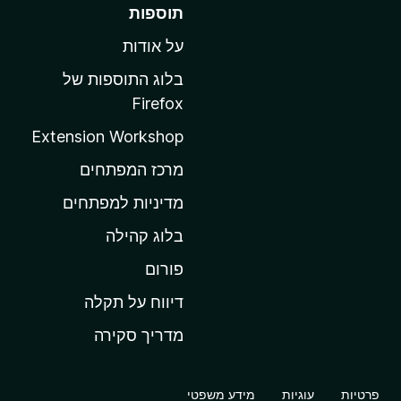
ע
תוספות
ב
על אודות
ר
ל
בלוג התוספות של
ד
Firefox
ף
Extension Workshop
ה
ב
מרכז המפתחים
י
מדיניות למפתחים
ת
בלוג קהילה
ש
ל
פורום
M
דיווח על תקלה
o
מדריך סקירה
z
i
l
פרטיות
עוגיות
מידע משפטי