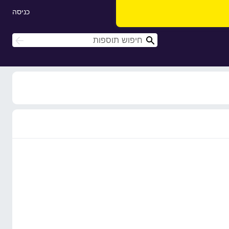
כניסה
ח
ח
י
י
פ
פ
ו
ו
ש
ש