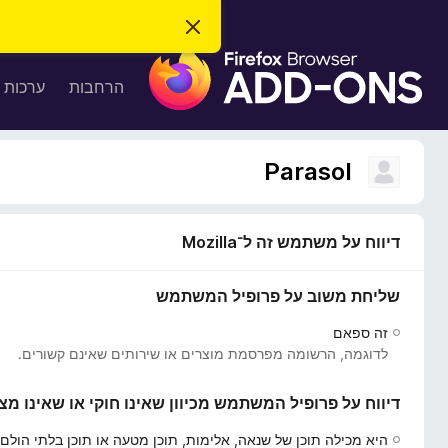
ס
ג
ת
י
ר
ו
הרחבות
ערכות 
ת
ס
ה
ו
פ
ד
ו
ע
Parasol
ה
ת
ז
ל
ו
ד
דיווח על משתמש זה ל־Mozilla
פ
ד
שליחת משוב על פרופיל המשתמש
פ
ן
זה ספאם
F
לדוגמה, הרשומה מפרסמת מוצרים או שירותים שאינם קשורים.
i
r
דיווח על פרופיל המשתמש מכיוון שאינו חוקי או שאינו מצ
e
f
היא מכילה תוכן של שנאה, אלימות, תוכן מטעה או תוכן בלתי הולם