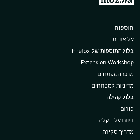
ע
ב
ר
תוספות
ל
על אודות
ד
ף
בלוג התוספות של Firefox
ה
Extension Workshop
ב
מרכז המפתחים
י
ת
מדיניות למפתחים
ש
בלוג קהילה
ל
M
פורום
o
דיווח על תקלה
z
מדריך סקירה
i