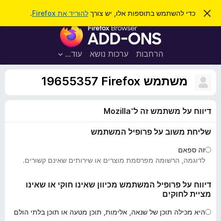
ח
כניסה
ס
כדי להשתמש בתוספות אלו, יש צורך
להוריד את Firefox
.
ג
י
ת
י
פ
ר
ו
ת
ו
ס
ה
הרחבות
ערכות נושא
עוד…
ש
ו
פ
ד
ו
ע
משתמש Firefox‏ 19655357
ה
ת
ז
ל
ו
דיווח על משתמש זה ל־Mozilla
ד
פ
שליחת משוב על פרופיל המשתמש
ד
פ
זה ספאם
ן
לדוגמה, הרשומה מפרסמת מוצרים או שירותים שאינם קשורים.
F
i
דיווח על פרופיל המשתמש מכיוון שאינו חוקי או שאינו
מציית לחוקים
r
e
היא מכילה תוכן של שנאה, אלימות, תוכן מטעה או תוכן בלתי הולם
f