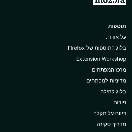
ע
ב
ר
תוספות
ל
על אודות
ד
ף
בלוג התוספות של Firefox
ה
Extension Workshop
ב
מרכז המפתחים
י
ת
מדיניות למפתחים
ש
בלוג קהילה
ל
M
פורום
o
דיווח על תקלה
z
מדריך סקירה
i