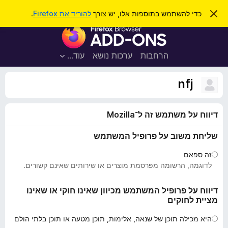
ח
כניסה
ס
כדי להשתמש בתוספות אלו, יש צורך
להוריד את Firefox
.
ג
י
ת
י
פ
ר
ו
ת
ו
ס
ה
הרחבות
ערכות נושא
עוד…
ש
ו
פ
ד
ו
ע
nfj
ה
ת
ז
ל
ו
דיווח על משתמש זה ל־Mozilla
ד
פ
שליחת משוב על פרופיל המשתמש
ד
פ
זה ספאם
ן
לדוגמה, הרשומה מפרסמת מוצרים או שירותים שאינם קשורים.
F
i
דיווח על פרופיל המשתמש מכיוון שאינו חוקי או שאינו
מציית לחוקים
r
e
היא מכילה תוכן של שנאה, אלימות, תוכן מטעה או תוכן בלתי הולם
f