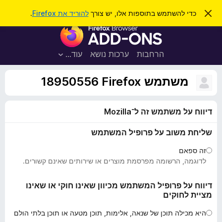
ח
כניסה
ס
כדי להשתמש בתוספות אלו, יש צורך
להוריד את Firefox
.
ג
י
ת
י
פ
ר
ו
ת
ו
ס
ה
הרחבות
ערכות נושא
עוד…
ש
ו
פ
ד
ו
ע
משתמש Firefox‏ 18950556
ה
ת
ז
ל
ו
דיווח על משתמש זה ל־Mozilla
ד
פ
שליחת משוב על פרופיל המשתמש
ד
פ
זה ספאם
ן
לדוגמה, הרשומה מפרסמת מוצרים או שירותים שאינם קשורים.
F
i
דיווח על פרופיל המשתמש מכיוון שאינו חוקי או שאינו
מציית לחוקים
r
e
היא מכילה תוכן של שנאה, אלימות, תוכן מטעה או תוכן בלתי הולם
f