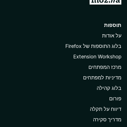
ע
ב
ר
תוספות
ל
על אודות
ד
ף
בלוג התוספות של Firefox
ה
Extension Workshop
ב
מרכז המפתחים
י
ת
מדיניות למפתחים
ש
בלוג קהילה
ל
M
פורום
o
דיווח על תקלה
z
מדריך סקירה
i