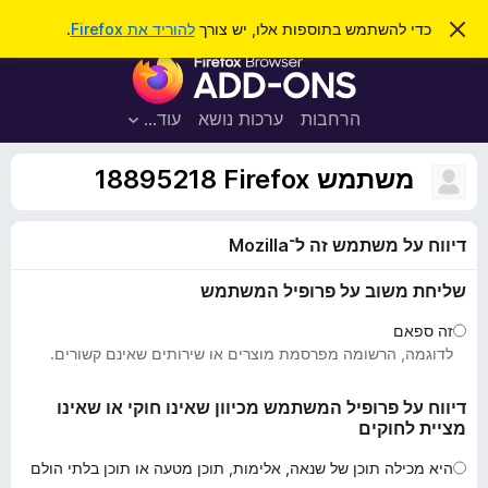
ח
כניסה
ס
כדי להשתמש בתוספות אלו, יש צורך
להוריד את Firefox
.
ג
י
ת
י
פ
ר
ו
ת
ו
ס
ה
הרחבות
ערכות נושא
עוד…
ש
ו
פ
ד
ו
ע
משתמש Firefox‏ 18895218
ה
ת
ז
ל
ו
דיווח על משתמש זה ל־Mozilla
ד
פ
שליחת משוב על פרופיל המשתמש
ד
פ
זה ספאם
ן
לדוגמה, הרשומה מפרסמת מוצרים או שירותים שאינם קשורים.
F
i
דיווח על פרופיל המשתמש מכיוון שאינו חוקי או שאינו
מציית לחוקים
r
e
היא מכילה תוכן של שנאה, אלימות, תוכן מטעה או תוכן בלתי הולם
f