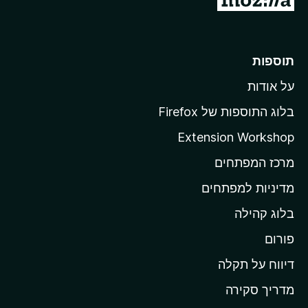
ע
ב
ר
תוספות
ל
על אודות
ד
ף
בלוג התוספות של Firefox
ה
Extension Workshop
ב
מרכז המפתחים
י
ת
מדיניות למפתחים
ש
בלוג קהילה
ל
M
פורום
o
דיווח על תקלה
z
מדריך סקירה
i