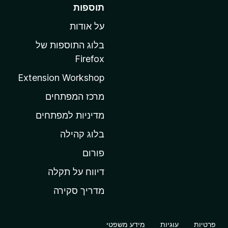
ע
תוספות
ב
על אודות
ר
ל
בלוג התוספות של
ד
Firefox
ף
Extension Workshop
ה
ב
מרכז המפתחים
י
מדיניות למפתחים
ת
בלוג קהילה
ש
ל
פורום
M
דיווח על תקלה
o
מדריך סקירה
z
i
l
פרטיות
עוגיות
מידע משפטי