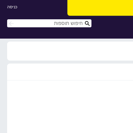
כניסה
ח
ח
י
י
פ
פ
ו
ו
ש
ש