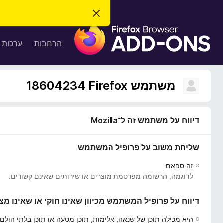
ס
ג
ת
י
ר
ו
הרחבות
ערכות 
ת
ס
ה
ו
פ
ד
ו
ע
משתמש Firefox‏ 18604234
ה
ת
ז
ל
ו
ד
דיווח על משתמש זה ל־Mozilla
פ
ד
שליחת משוב על פרופיל המשתמש
פ
ן
זה ספאם
F
לדוגמה, הרשומה מפרסמת מוצרים או שירותים שאינם קשורים.
i
r
דיווח על פרופיל המשתמש מכיוון שאינו חוקי או שאינו מצ
e
f
היא מכילה תוכן של שנאה, אלימות, תוכן מטעה או תוכן בלתי הולם