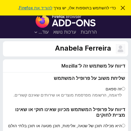
ח
כניסה
ס
כדי להשתמש בתוספות אלו, יש צורך
להוריד את Firefox
.
ג
י
ת
י
פ
ר
ו
ת
ו
ס
ה
הרחבות
ערכות נושא
עוד…
ש
ו
פ
ד
ו
ע
Anabela Ferreira
ה
ת
ז
ל
ו
דיווח על משתמש זה ל־Mozilla
ד
פ
שליחת משוב על פרופיל המשתמש
ד
פ
זה ספאם
ן
לדוגמה, הרשומה מפרסמת מוצרים או שירותים שאינם קשורים.
F
i
דיווח על פרופיל המשתמש מכיוון שאינו חוקי או שאינו
מציית לחוקים
r
e
היא מכילה תוכן של שנאה, אלימות, תוכן מטעה או תוכן בלתי הולם
f