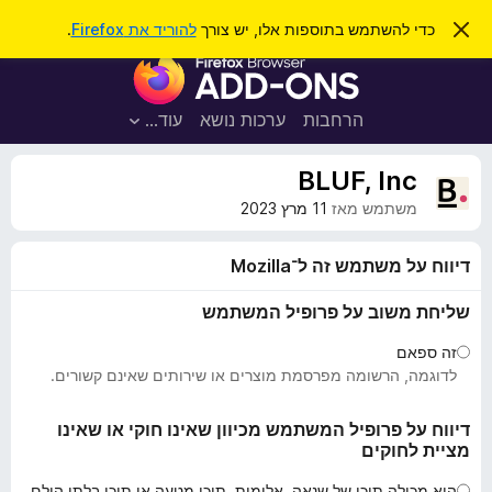
ח
כניסה
ס
כדי להשתמש בתוספות אלו, יש צורך
להוריד את Firefox
.
ג
י
ת
י
פ
ר
ו
ת
ו
ס
ה
הרחבות
ערכות נושא
עוד…
ש
ו
פ
ד
ו
ע
BLUF, Inc
ה
ת
ז
משתמש מאז
11 מרץ 2023
ל
ו
ד
דיווח על משתמש זה ל־Mozilla
פ
ד
שליחת משוב על פרופיל המשתמש
פ
זה ספאם
ן
לדוגמה, הרשומה מפרסמת מוצרים או שירותים שאינם קשורים.
F
i
דיווח על פרופיל המשתמש מכיוון שאינו חוקי או שאינו
r
מציית לחוקים
e
f
היא מכילה תוכן של שנאה, אלימות, תוכן מטעה או תוכן בלתי הולם