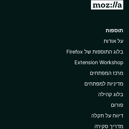
מ
ע
ב
ר
תוספות
ל
על אודות
ד
ף
בלוג התוספות של Firefox
ה
Extension Workshop
ב
מרכז המפתחים
י
ת
מדיניות למפתחים
ש
בלוג קהילה
ל
M
פורום
o
דיווח על תקלה
z
מדריך סקירה
i