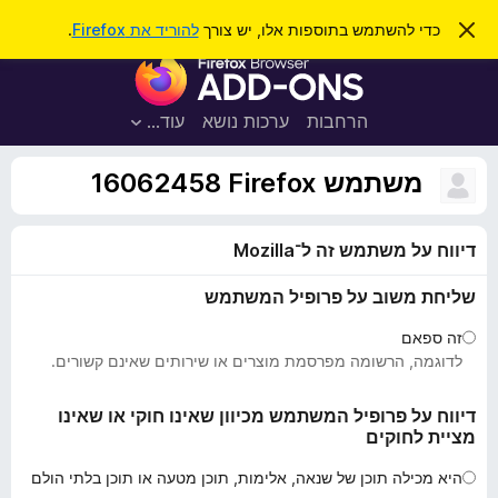
ח
כניסה
ס
כדי להשתמש בתוספות אלו, יש צורך
להוריד את Firefox
.
ג
י
ת
י
פ
ר
ו
ת
ו
ס
ה
הרחבות
ערכות נושא
עוד…
ש
ו
פ
ד
ו
ע
משתמש Firefox‏ 16062458
ה
ת
ז
ל
ו
דיווח על משתמש זה ל־Mozilla
ד
פ
שליחת משוב על פרופיל המשתמש
ד
פ
זה ספאם
ן
לדוגמה, הרשומה מפרסמת מוצרים או שירותים שאינם קשורים.
F
i
דיווח על פרופיל המשתמש מכיוון שאינו חוקי או שאינו
מציית לחוקים
r
e
היא מכילה תוכן של שנאה, אלימות, תוכן מטעה או תוכן בלתי הולם
f