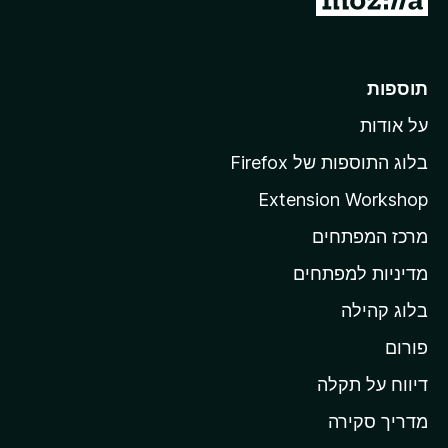
ע
ב
ר
תוספות
ל
על אודות
ד
ף
בלוג התוספות של Firefox
ה
Extension Workshop
ב
מרכז המפתחים
י
ת
מדיניות למפתחים
ש
בלוג קהילה
ל
M
פורום
o
דיווח על תקלה
z
מדריך סקירה
i