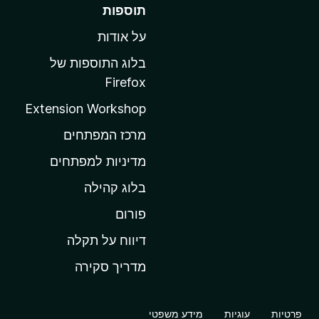
ע
תוספות
ב
על אודות
ר
ל
בלוג התוספות של
ד
Firefox
ף
Extension Workshop
ה
ב
מרכז המפתחים
י
מדיניות למפתחים
ת
בלוג קהילה
ש
ל
פורום
M
דיווח על תקלה
o
מדריך סקירה
z
i
l
פרטיות
עוגיות
מידע משפטי