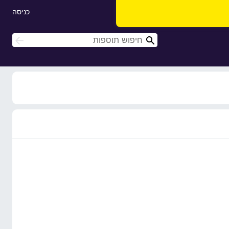
כניסה
ח
ח
י
י
פ
פ
ו
ו
ש
ש