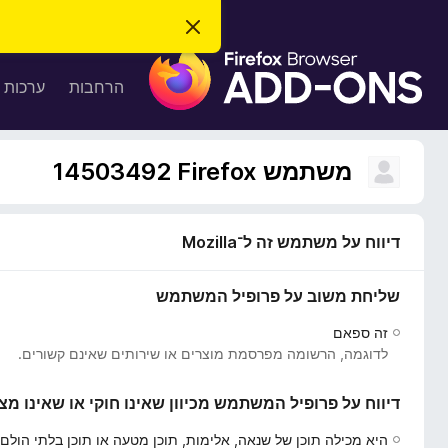
ס
ג
ת
י
ר
ו
הרחבות
ערכות 
ת
ס
ה
ו
פ
ד
ו
ע
משתמש Firefox‏ 14503492
ה
ת
ז
ל
ו
ד
דיווח על משתמש זה ל־Mozilla
פ
ד
שליחת משוב על פרופיל המשתמש
פ
ן
זה ספאם
F
לדוגמה, הרשומה מפרסמת מוצרים או שירותים שאינם קשורים.
i
r
דיווח על פרופיל המשתמש מכיוון שאינו חוקי או שאינו מצ
e
f
היא מכילה תוכן של שנאה, אלימות, תוכן מטעה או תוכן בלתי הולם