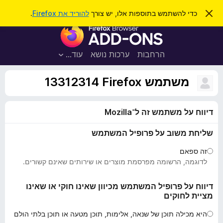
ח
כניסה
ס
כדי להשתמש בתוספות אלו, יש צורך
להוריד את Firefox
.
ג
י
ת
י
פ
ר
ו
ת
ו
ס
ה
הרחבות
ערכות נושא
עוד…
ש
ו
פ
ד
ו
ע
משתמש Firefox‏ 13312314
ה
ת
ז
ל
ו
דיווח על משתמש זה ל־Mozilla
ד
פ
שליחת משוב על פרופיל המשתמש
ד
פ
זה ספאם
ן
לדוגמה, הרשומה מפרסמת מוצרים או שירותים שאינם קשורים.
F
i
דיווח על פרופיל המשתמש מכיוון שאינו חוקי או שאינו
מציית לחוקים
r
e
היא מכילה תוכן של שנאה, אלימות, תוכן מטעה או תוכן בלתי הולם
f