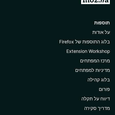
ע
ב
ר
תוספות
ל
על אודות
ד
ף
בלוג התוספות של Firefox
ה
Extension Workshop
ב
מרכז המפתחים
י
ת
מדיניות למפתחים
ש
בלוג קהילה
ל
M
פורום
o
דיווח על תקלה
z
מדריך סקירה
i