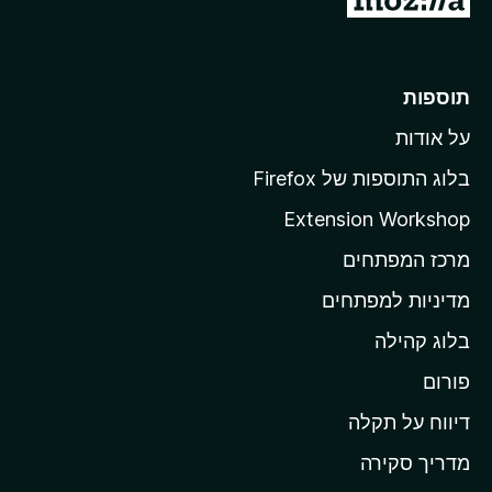
ע
ב
ר
תוספות
ל
על אודות
ד
ף
בלוג התוספות של Firefox
ה
Extension Workshop
ב
מרכז המפתחים
י
ת
מדיניות למפתחים
ש
בלוג קהילה
ל
M
פורום
o
דיווח על תקלה
z
מדריך סקירה
i