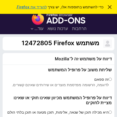
ח
כניסה
ס
כדי להשתמש בתוספות אלו, יש צורך
להוריד את Firefox
.
ג
י
ת
י
פ
ר
ו
ת
ו
ס
ה
הרחבות
ערכות נושא
עוד…
ש
ו
פ
ד
ו
ע
משתמש Firefox‏ 12472805
ה
ת
ז
ל
ו
דיווח על משתמש זה ל־Mozilla
ד
פ
שליחת משוב על פרופיל המשתמש
ד
פ
זה ספאם
ן
לדוגמה, הרשומה מפרסמת מוצרים או שירותים שאינם קשורים.
F
i
דיווח על פרופיל המשתמש מכיוון שאינו חוקי או שאינו
מציית לחוקים
r
e
היא מכילה תוכן של שנאה, אלימות, תוכן מטעה או תוכן בלתי הולם
f